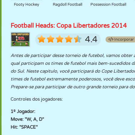
Footy Hockey
Ragdoll Football
Possession Football
Football Heads: Copa Libertadores 2014
4.4
Incorporar
Antes de participar desse torneio de futebol, vamos obter
qual participam os times de futebol mais bem-sucedidos d
do Sul. Neste capítulo, você participará do Cope Liberta
times de futebol extremamente poderosos, você deve esco
Prepare-se para participar de outro grande torneio para d
Controles dos jogadores:
1º Jogador:
Move: "W, A, D"
Hit: "SPACE"