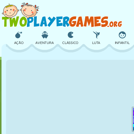
AÇÃO
AVENTURA
CLÁSSICO
LUTA
INFANTIL
3D
AVIÃO
ALIEN
EQUILÍBRIO
BASQUETE
CASTELO
XADREZ
CRAZY
DEFESA
DINOSSAURO
MENINAS
GOLFE
PULAR
MATEMÁTICA
LABIRINTO