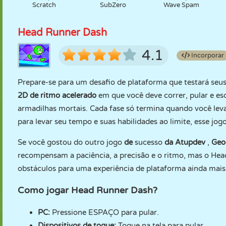
Scratch
SubZero
Wave Spam
Head Runner Dash
4.1
Incorporar
Prepare-se para um desafio de plataforma que testará seus
2D de ritmo acelerado
em que você deve correr, pular e es
armadilhas mortais. Cada fase só termina quando você levan
para levar seu tempo e suas habilidades ao limite, esse jo
Se você gostou do outro jogo
de
sucesso
da Atupdev
,
Geo
recompensam a paciência, a precisão e o ritmo, mas o Hea
obstáculos para uma experiência de plataforma ainda mais
Como jogar Head Runner Dash?
PC:
Pressione ESPAÇO para pular.
Dispositivos de toque:
Toque na tela para pular.