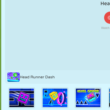
FANTOCHE
QUEBRA-
REAÇÃO
RETRÔ
ROBÔ
CABEÇA
ESTRATÉGIA
ACROBACIA
TANQUE
TÊNIS
JOGO DA
VELHA
Head Runner Dash