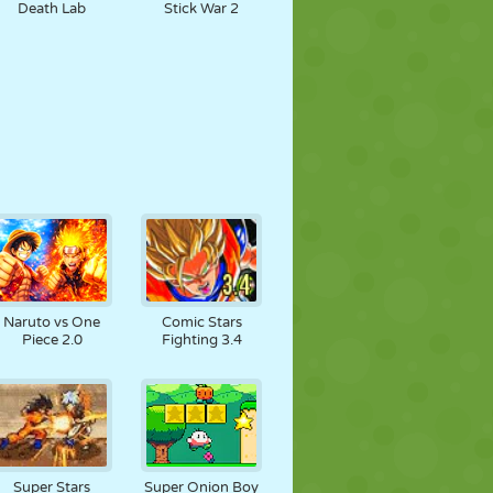
Death Lab
Stick War 2
Naruto vs One
Comic Stars
Piece 2.0
Fighting 3.4
Super Stars
Super Onion Boy