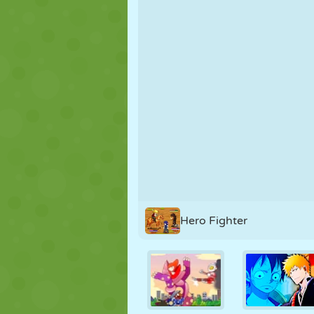
FANTOCHE
QUEBRA-
REAÇÃO
CABEÇA
ESTRATÉGIA
ACROBACIA
TANQUE
Hero Fighter