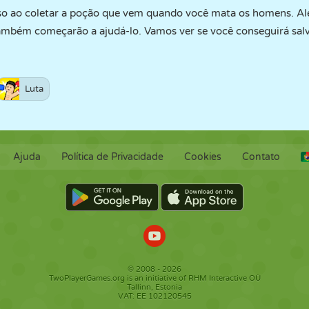
so ao coletar a poção que vem quando você mata os homens. Al
mbém começarão a ajudá-lo. Vamos ver se você conseguirá salv
Luta
Ajuda
Política de Privacidade
Cookies
Contato
© 2008 - 2026
TwoPlayerGames.org is an initiative of RHM Interactive OÜ
Tallinn, Estonia
VAT: EE 102120545