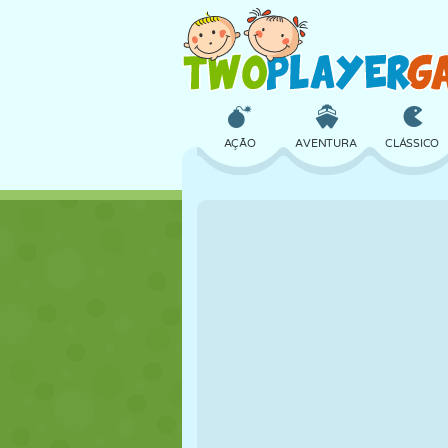
AÇÃO
AVENTURA
CLÁSSICO
3D
AVIÃO
ALIEN
CASTELO
XADREZ
CRAZY
MENINAS
GOLFE
PULAR