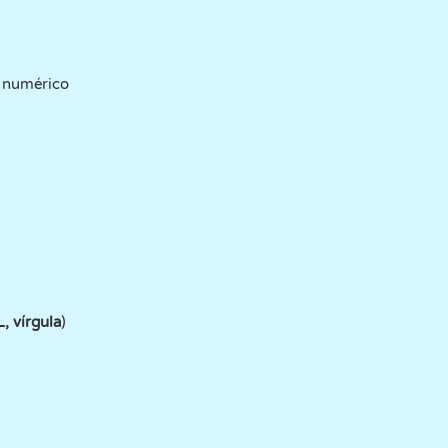
o numérico
 L, vírgula
)