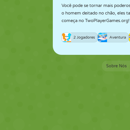
Você pode se tornar mais podero
o homem deitado no chão, eles ta
começa no TwoPlayerGames.org!
2 Jogadores
Aventura
Sobre Nós