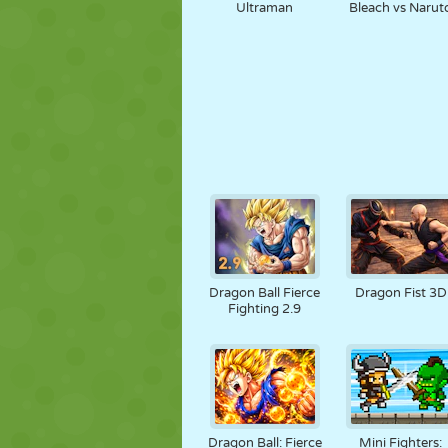
Ultraman
Bleach vs Narut
Dragon Ball Fierce
Dragon Fist 3D
Fighting 2.9
Dragon Ball: Fierce
Mini Fighters: