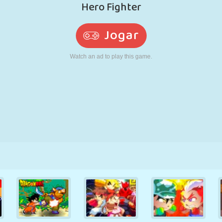
RETRÔ
ROBÔ
CORRER
ESCOLA
TIRO
TÊNIS
JOGO DA
TOUCH SCREEN
TORRE
CAMINHÃO
VELHA