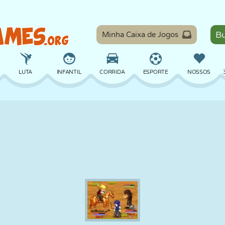
Minha Caixa de Jogos
LUTA
INFANTIL
CORRIDA
ESPORTE
NOSSOS
EQUILÍBRIO
BASQUETE
BATALHA
BILHAR
TABULEIRO
DEFESA
DINOSSAURO
DIRIGIR
EDUCACIONAL
ESCAPE
MATEMÁTICA
LABIRINTO
MONSTRO
MOTO
ONLINE