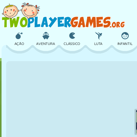
AÇÃO
AVENTURA
CLÁSSICO
LUTA
INFANTIL
3D
AVIÃO
ALIEN
EQUILÍBRIO
BASQUETE
CASTELO
XADREZ
CRAZY
DEFESA
DINOSSAURO
MENINAS
GOLFE
PULAR
MATEMÁTICA
LABIRINTO