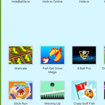
HoleBattle.io
Hole io Online
Hole.io
Mancala
Fish Eat Grow
8 Ball Pro
Di
Mega
Stick Run
Moving Up
Crazy Golf Fish