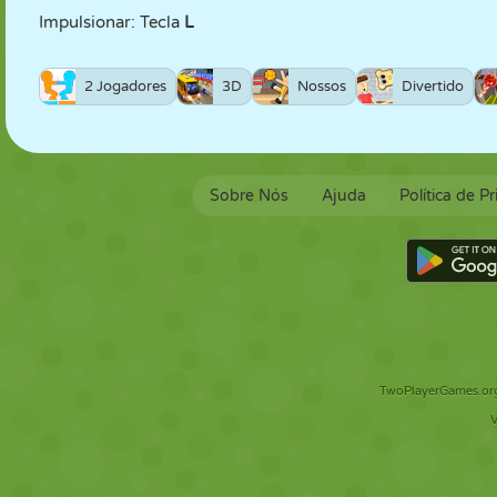
Impulsionar: Tecla
L
2 Jogadores
3D
Nossos
Divertido
Sobre Nós
Ajuda
Política de P
TwoPlayerGames.org 
V