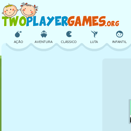
AÇÃO
AVENTURA
CLÁSSICO
LUTA
INFANTIL
3D
AVIÃO
ALIEN
EQUILÍBRIO
BASQUETE
CASTELO
XADREZ
CRAZY
DEFESA
DINOSSAURO
MENINAS
GOLFE
PULAR
MATEMÁTICA
LABIRINTO