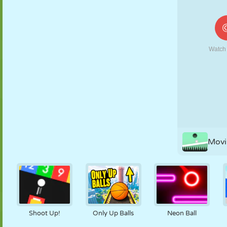
FANTOCHE
QUEBRA-
REAÇÃO
RETRÔ
ROBÔ
CABEÇA
ESTRATÉGIA
ACROBACIA
TANQUE
TÊNIS
JOGO DA
VELHA
Movi
Shoot Up!
Only Up Balls
Neon Ball