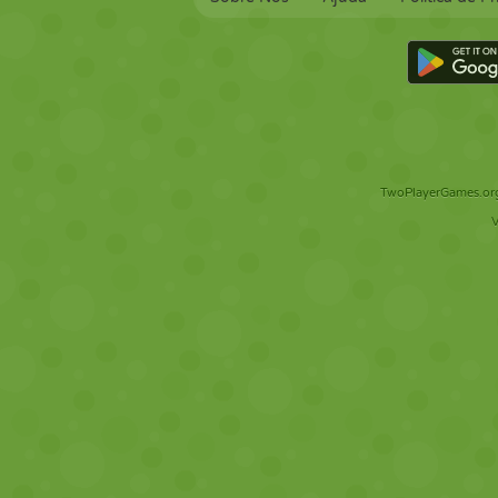
TwoPlayerGames.org 
V