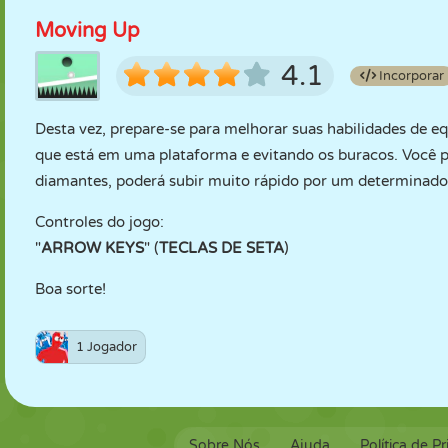
Moving Up
4.1
Incorporar
Desta vez, prepare-se para melhorar suas habilidades de e
que está em uma plataforma e evitando os buracos. Você p
diamantes, poderá subir muito rápido por um determinado 
Controles do jogo:
"
ARROW KEYS
" (
TECLAS DE SETA
)
Boa sorte!
1 Jogador
Sobre Nós
Ajuda
Política de P