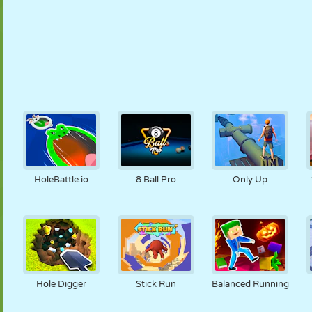
HoleBattle.io
8 Ball Pro
Only Up
Hole Digger
Stick Run
Balanced Running