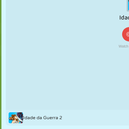
FANTOCHE
QUEBRA-
REAÇÃO
RETRÔ
ROBÔ
CABEÇA
ESTRATÉGIA
ACROBACIA
TANQUE
TÊNIS
JOGO DA
VELHA
Idade da Guerra 2