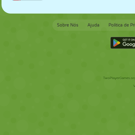
Sobre Nós
Ajuda
Política de P
TwoPlayerGames.org 
V