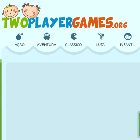
AÇÃO
AVENTURA
CLÁSSICO
LUTA
INFANTIL
3D
AVIÃO
ALIEN
EQUILÍBRIO
BASQUETE
CASTELO
XADREZ
CRAZY
DEFESA
DINOSSAURO
MENINAS
GOLFE
PULAR
MATEMÁTICA
LABIRINTO