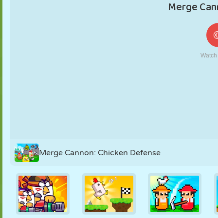
FANTOCHE
QUEBRA-
REAÇÃO
RETRÔ
ROBÔ
CABEÇA
ESTRATÉGIA
ACROBACIA
TANQUE
TÊNIS
JOGO DA
VELHA
Merge Cannon: Chicken Defense