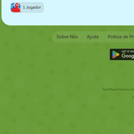
1 Jogador
Sobre Nós
Ajuda
Política de P
TwoPlayerGames.org 
V