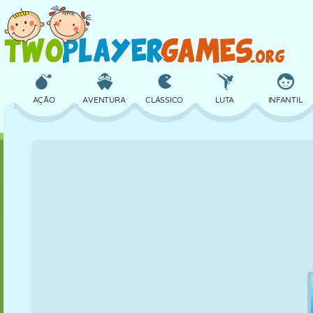
AÇÃO
AVENTURA
CLÁSSICO
LUTA
INFANTIL
3D
AVIÃO
ALIEN
EQUILÍBRIO
BASQUETE
CASTELO
XADREZ
CRAZY
DEFESA
DINOSSAURO
MENINAS
GOLFE
PULAR
MATEMÁTICA
LABIRINTO