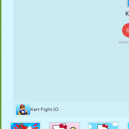
FANTOCHE
QUEBRA-
REAÇÃO
RETRÔ
ROBÔ
CABEÇA
ESTRATÉGIA
ACROBACIA
TANQUE
TÊNIS
JOGO DA
VELHA
Kart Fight.IO