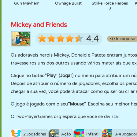
Gun Mayhem
Ownage Burst
Strike Force Heroes
K
3
Mickey and Friends
4.4
Incorporar
Os adoráveis heróis Mickey, Donald e Pateta entram juntos
travesseiros uns dos outros usando vários materiais que exi
Clique no botão
"Play
" (
Jogar
) no menu para atribuir um nú
Depois de atribuir o número de jogadores, escolha os perso
chegar a sua vez, você poderá atacar como quiser ou criar
O jogo é jogado com o seu
"Mouse
". Escolha seu melhor her
O TwoPlayerGames.org espera que você se divirta.
2 Jogadores
Ação
Infantil
3-4 Jogado