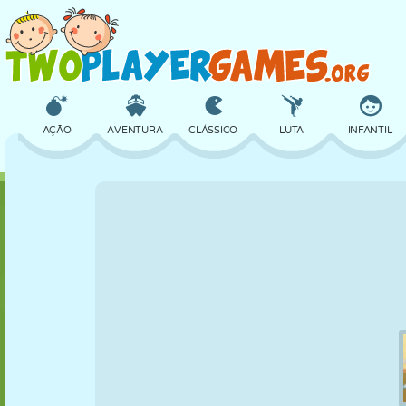
AÇÃO
AVENTURA
CLÁSSICO
LUTA
INFANTIL
3D
AVIÃO
ALIEN
EQUILÍBRIO
BASQUETE
CASTELO
XADREZ
CRAZY
DEFESA
DINOSSAURO
MENINAS
GOLFE
PULAR
MATEMÁTICA
LABIRINTO