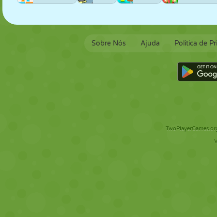
Sobre Nós
Ajuda
Política de P
TwoPlayerGames.org 
V