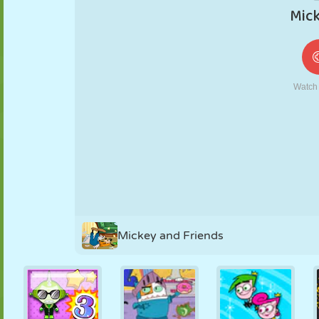
FANTOCHE
QUEBRA-
REAÇÃO
RETRÔ
ROBÔ
CABEÇA
ESTRATÉGIA
ACROBACIA
TANQUE
TÊNIS
JOGO DA
VELHA
Mickey and Friends