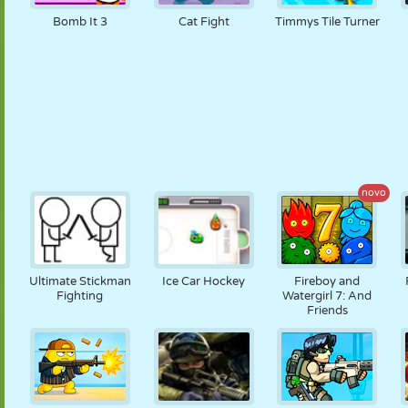
Bomb It 3
Cat Fight
Timmys Tile Turner
novo
Ultimate Stickman
Ice Car Hockey
Fireboy and
Fighting
Watergirl 7: And
Friends