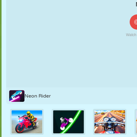
FANTOCHE
QUEBRA-
REAÇÃO
RETRÔ
ROBÔ
CABEÇA
ESTRATÉGIA
ACROBACIA
TANQUE
TÊNIS
JOGO DA
VELHA
Neon Rider