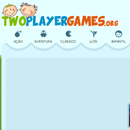
AÇÃO
AVENTURA
CLÁSSICO
LUTA
INFANTIL
3D
AVIÃO
ALIEN
EQUILÍBRIO
BASQUETE
CASTELO
XADREZ
CRAZY
DEFESA
DINOSSAURO
MENINAS
GOLFE
PULAR
MATEMÁTICA
LABIRINTO