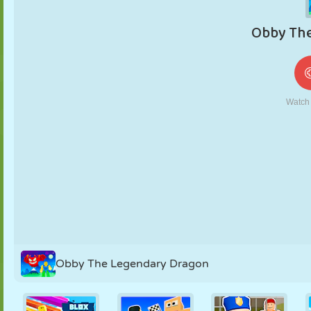
FANTOCHE
QUEBRA-
REAÇÃO
RETRÔ
ROBÔ
CABEÇA
ESTRATÉGIA
ACROBACIA
TANQUE
TÊNIS
JOGO DA
VELHA
Obby The Legendary Dragon