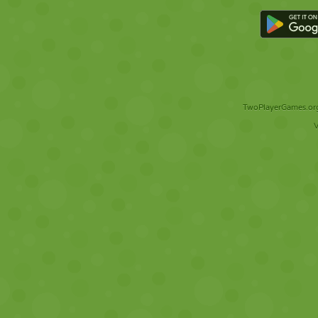
TwoPlayerGames.org 
V