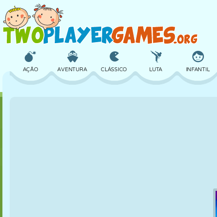
AÇÃO
AVENTURA
CLÁSSICO
LUTA
INFANTIL
3D
AVIÃO
ALIEN
EQUILÍBRIO
BASQUETE
CASTELO
XADREZ
CRAZY
DEFESA
DINOSSAURO
MENINAS
GOLFE
PULAR
MATEMÁTICA
LABIRINTO