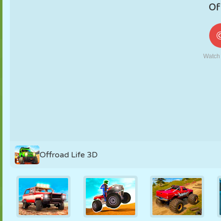
FANTOCHE
QUEBRA-
REAÇÃO
RETRÔ
ROBÔ
CABEÇA
ESTRATÉGIA
ACROBACIA
TANQUE
TÊNIS
JOGO DA
VELHA
Offroad Life 3D