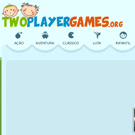
AÇÃO
AVENTURA
CLÁSSICO
LUTA
INFANTIL
3D
AVIÃO
ALIEN
EQUILÍBRIO
BASQUETE
CASTELO
XADREZ
CRAZY
DEFESA
DINOSSAURO
MENINAS
GOLFE
PULAR
MATEMÁTICA
LABIRINTO