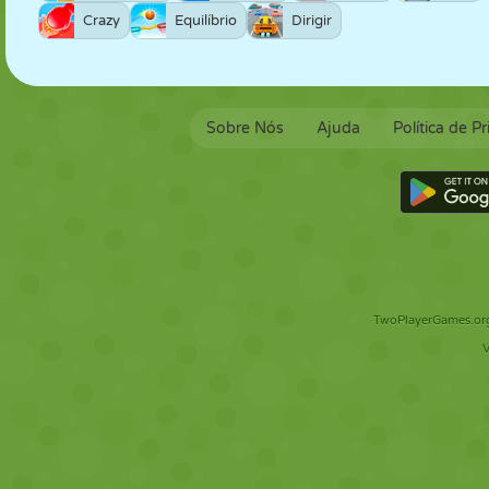
Crazy
Equilíbrio
Dirigir
Sobre Nós
Ajuda
Política de P
TwoPlayerGames.org 
V