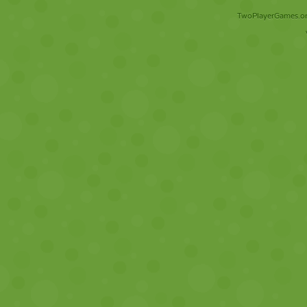
TwoPlayerGames.org