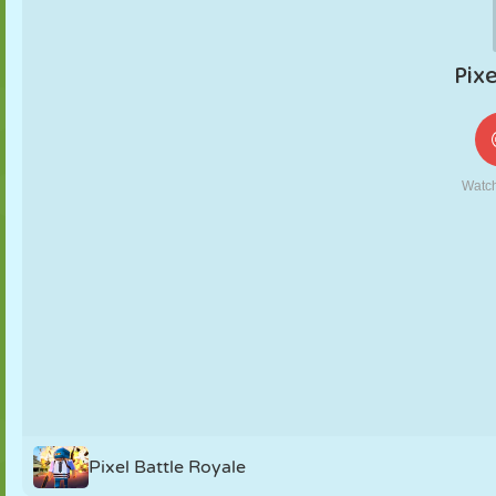
FANTOCHE
QUEBRA-
REAÇÃO
RETRÔ
ROBÔ
CABEÇA
ESTRATÉGIA
ACROBACIA
TANQUE
TÊNIS
JOGO DA
VELHA
Pixel Battle Royale