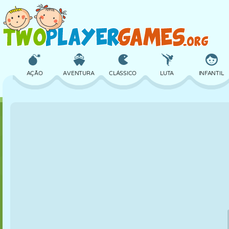
AÇÃO
AVENTURA
CLÁSSICO
LUTA
INFANTIL
3D
AVIÃO
ALIEN
EQUILÍBRIO
BASQUETE
CASTELO
XADREZ
CRAZY
DEFESA
DINOSSAUR
MENINAS
GOLFE
PULAR
MATEMÁTICA
LABIRINTO