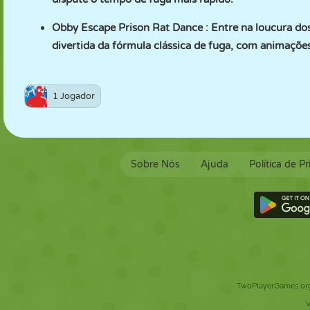
Obby Escape Prison Rat Dance
: Entre na loucura dos
divertida da fórmula clássica de fuga, com animações
1 Jogador
Sobre Nós
Ajuda
Política de P
TwoPlayerGames.org 
V