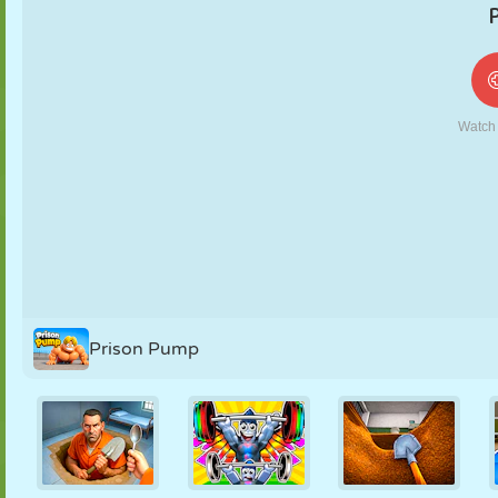
FANTOCHE
QUEBRA-
REAÇÃO
RETRÔ
ROBÔ
CABEÇA
ESTRATÉGIA
ACROBACIA
TANQUE
TÊNIS
JOGO DA
VELHA
Prison Pump