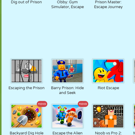
Dig out of Prison
Obby: Gym
Prison Master:
Simulator, Escape
Escape Journey
Escaping the Prison
Barry Prison: Hide
Riot Escape
and Seek
novo
novo
Backyard Dig Hole
Escape the Alien
Noob vs Pro 2: