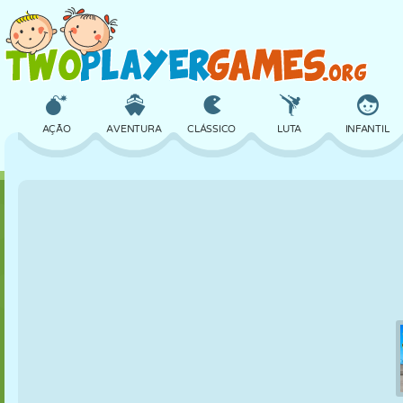
AÇÃO
AVENTURA
CLÁSSICO
LUTA
INFANTIL
3D
AVIÃO
ALIEN
EQUILÍBRIO
BASQUETE
CASTELO
XADREZ
CRAZY
DEFESA
DINOSSAURO
MENINAS
GOLFE
PULAR
MATEMÁTICA
LABIRINTO