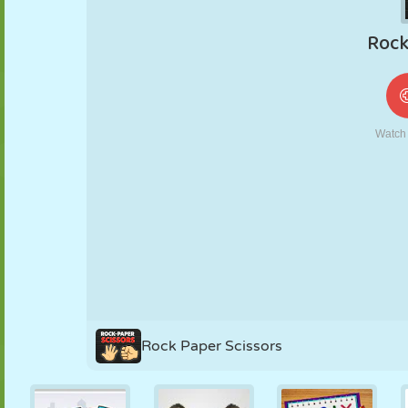
FANTOCHE
QUEBRA-
REAÇÃO
RETRÔ
ROBÔ
CABEÇA
ESTRATÉGIA
ACROBACIA
TANQUE
TÊNIS
JOGO DA
VELHA
Rock Paper Scissors