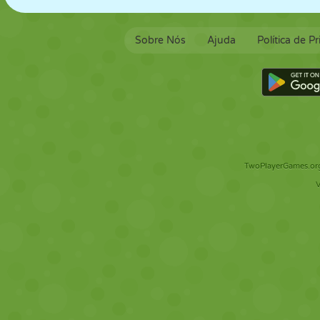
Sobre Nós
Ajuda
Política de P
TwoPlayerGames.org 
V