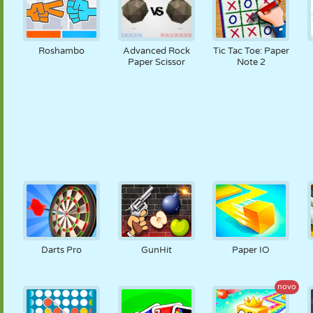
Roshambo
Advanced Rock
Tic Tac Toe: Paper
Paper Scissor
Note 2
Darts Pro
GunHit
Paper IO
novo