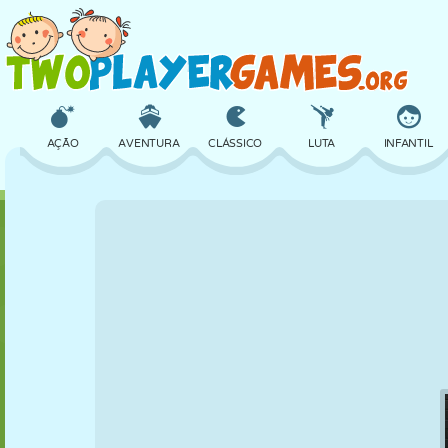
AÇÃO
AVENTURA
CLÁSSICO
LUTA
INFANTIL
3D
AVIÃO
ALIEN
EQUILÍBRIO
BASQUETE
CASTELO
XADREZ
CRAZY
DEFESA
DINOSSAURO
MENINAS
GOLFE
PULAR
MATEMÁTICA
LABIRINTO