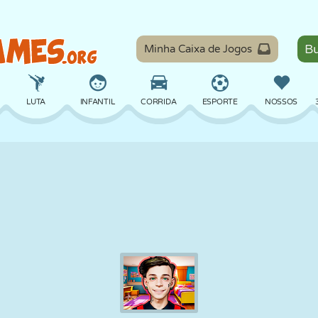
Minha Caixa de Jogos
LUTA
INFANTIL
CORRIDA
ESPORTE
NOSSOS
EQUILÍBRIO
BASQUETE
BATALHA
BILHAR
TABULEIRO
DEFESA
DINOSSAURO
DIRIGIR
EDUCACIONAL
ESCAPE
MATEMÁTICA
LABIRINTO
MONSTRO
MOTO
ONLINE