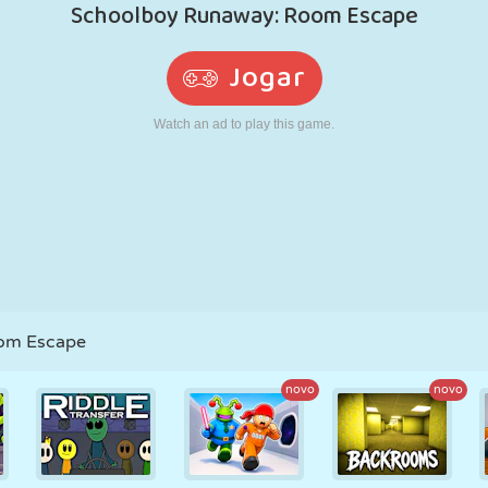
RETRÔ
ROBÔ
CORRER
ESCOLA
TIRO
TÊNIS
JOGO DA
TOUCH SCREEN
TORRE
CAMINHÃO
VELHA
om Escape
novo
novo