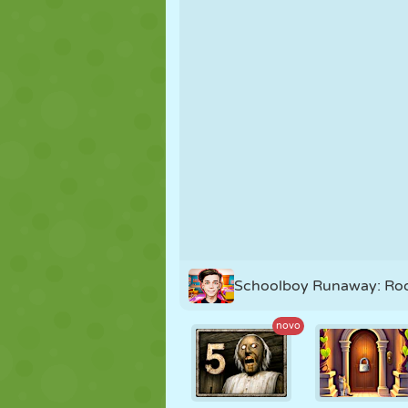
FANTOCHE
QUEBRA-
REAÇÃO
CABEÇA
ESTRATÉGIA
ACROBACIA
TANQUE
Schoolboy Runaway: Ro
novo