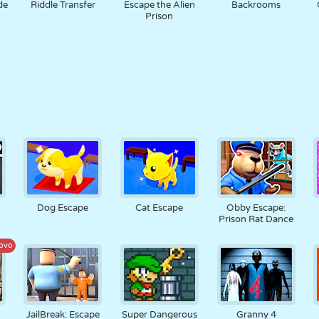
de
Riddle Transfer
Escape the Alien
Backrooms
Prison
Dog Escape
Cat Escape
Obby Escape:
Prison Rat Dance
ovo
JailBreak: Escape
Super Dangerous
Granny 4