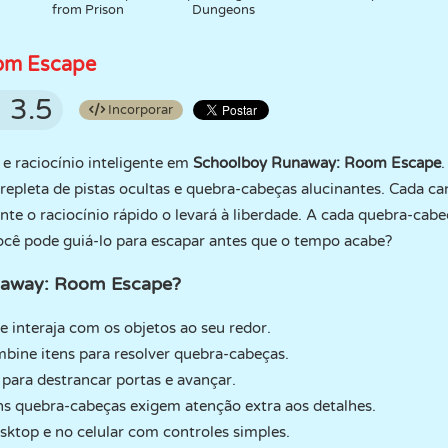
from Prison
Dungeons
om Escape
3.5
Incorporar
 raciocínio inteligente em
Schoolboy Runaway: Room Escape
repleta de pistas ocultas e quebra-cabeças alucinantes. Cada c
te o raciocínio rápido o levará à liberdade. A cada quebra-cabeç
ocê pode guiá-lo para escapar antes que o tempo acabe?
naway: Room Escape?
e interaja com os objetos ao seu redor.
mbine itens para resolver quebra-cabeças.
e para destrancar portas e avançar.
ns quebra-cabeças exigem atenção extra aos detalhes.
ktop e no celular com controles simples.