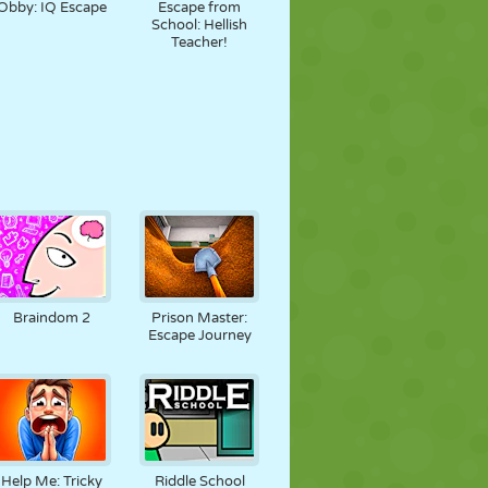
Obby: IQ Escape
Escape from
School: Hellish
Teacher!
Braindom 2
Prison Master:
Escape Journey
Help Me: Tricky
Riddle School