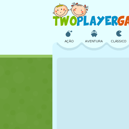
AÇÃO
AVENTURA
CLÁSSICO
3D
AVIÃO
ALIEN
CASTELO
XADREZ
CRAZY
MENINAS
GOLFE
PULAR