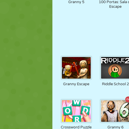
Granny 5
100 Portas: Sala 
Escape
Granny Escape
Riddle School 2
n
Crossword Puzzle
Granny 6