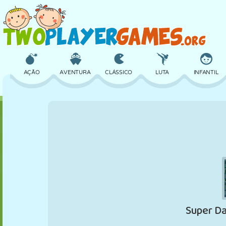
AÇÃO
AVENTURA
CLÁSSICO
LUTA
INFANTIL
3D
AVIÃO
ALIEN
EQUILÍBRIO
BASQUETE
CASTELO
XADREZ
CRAZY
DEFESA
DINOSSAURO
MENINAS
GOLFE
PULAR
MATEMÁTICA
LABIRINTO