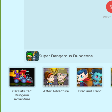
FANTOCHE
QUEBRA-
REAÇÃO
RETRÔ
ROBÔ
CABEÇA
ESTRATÉGIA
ACROBACIA
TANQUE
TÊNIS
JOGO DA
VELHA
Super Dangerous Dungeons
Car Eats Car:
Aztec Adventure
Drac and Franc
Dungeon
Adventure