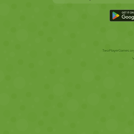
TwoPlayerGames.org 
V