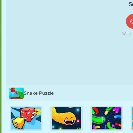
FANTOCHE
QUEBRA-
REAÇÃO
RETRÔ
ROBÔ
CABEÇA
ESTRATÉGIA
ACROBACIA
TANQUE
TÊNIS
JOGO DA
VELHA
Snake Puzzle