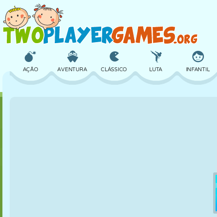
AÇÃO
AVENTURA
CLÁSSICO
LUTA
INFANTIL
3D
AVIÃO
ALIEN
EQUILÍBRIO
BASQUETE
CASTELO
XADREZ
CRAZY
DEFESA
DINOSSAURO
MENINAS
GOLFE
PULAR
MATEMÁTICA
LABIRINTO