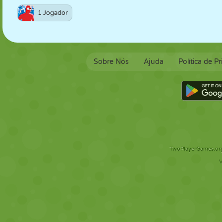
1 Jogador
Sobre Nós
Ajuda
Política de P
TwoPlayerGames.org 
V