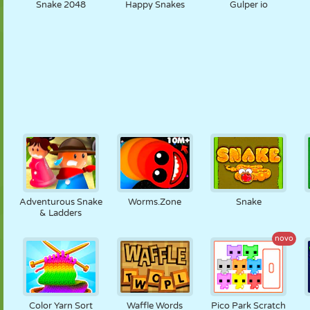
Snake 2048
Happy Snakes
Gulper io
Adventurous Snake
Worms.Zone
Snake
& Ladders
novo
Color Yarn Sort
Waffle Words
Pico Park Scratch