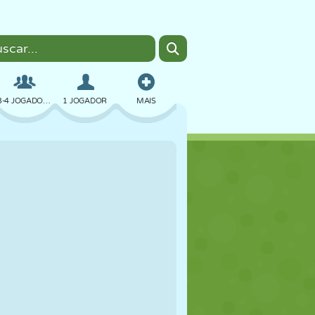
3-4 JOGADORES
1 JOGADOR
MAIS
BOMBER
NAVEGADOR
CARRO
VOAR
COMIDA
DIVERTIDO
PIXEL ART
PLATAFORMA
PISCINA