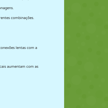
onagens.
rentes combinações.
conexões lentas com a
icais aumentam com as