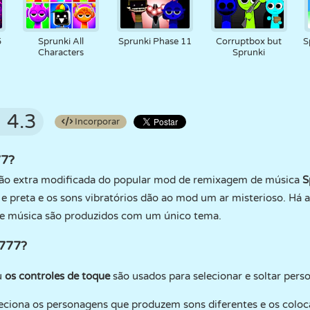
5
Sprunki All
Sprunki Phase 11
Corruptbox but
S
Characters
Sprunki
4.3
Incorporar
77?
são extra modificada do popular mod de remixagem de música
S
e preta e os sons vibratórios dão ao mod um ar misterioso. Há
de música são produzidos com um único tema.
 777?
u
os controles de toque
são usados para selecionar e soltar pers
eciona os personagens que produzem sons diferentes e os coloca