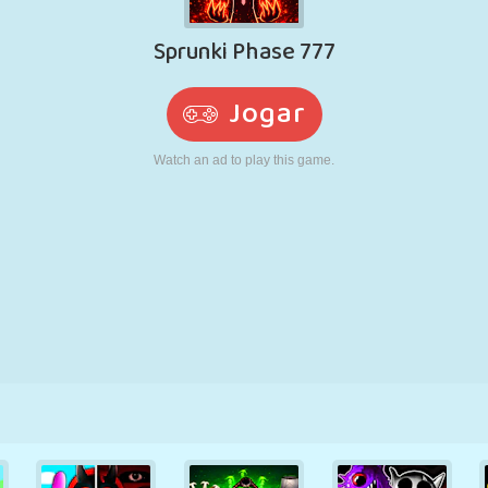
RETRÔ
ROBÔ
CORRER
ESCOLA
TIRO
TÊNIS
JOGO DA
TOUCH SCREEN
TORRE
CAMINHÃO
VELHA