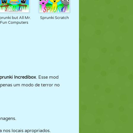
prunki but All Mr.
Sprunki Scratch
Fun Computers
prunki Incredibox
. Esse mod
 apenas um modo de terror no
onagens.
 nos locais apropriados.