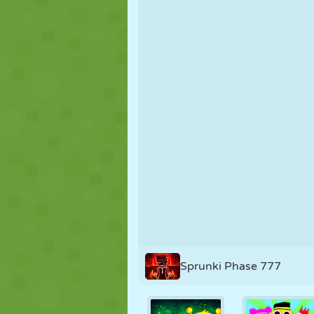
FANTOCHE
QUEBRA-
REAÇÃO
CABEÇA
ESTRATÉGIA
ACROBACIA
TANQUE
Sprunki Phase 777