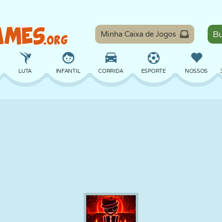
Minha Caixa de Jogos
LUTA
INFANTIL
CORRIDA
ESPORTE
NOSSOS
EQUILÍBRIO
BASQUETE
BATALHA
BILHAR
TABULEIRO
DEFESA
DINOSSAURO
DIRIGIR
EDUCACIONAL
ESCAPE
MATEMÁTICA
LABIRINTO
MONSTRO
MOTO
ONLINE