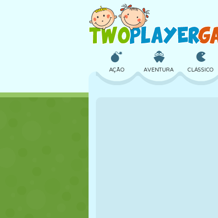
AÇÃO
AVENTURA
CLÁSSICO
3D
AVIÃO
ALIEN
CASTELO
XADREZ
CRAZY
MENINAS
GOLFE
PULAR