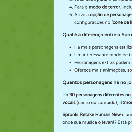
Para o
modo de terror
, inc
Ative a
opção de personagens
configurações no
ícone de l
Qual é a diferença entre o Spr
Há mais personagens estil
Um interessante modo de ter
Personagens extras podem s
Oferece mais animações, son
Quantos personagens há no jog
Há
30 personagens diferentes no
vocais
(canto ou zumbido),
ritmo
Sprunki Retake Human New
é um
onde sua música o levará? Está pr