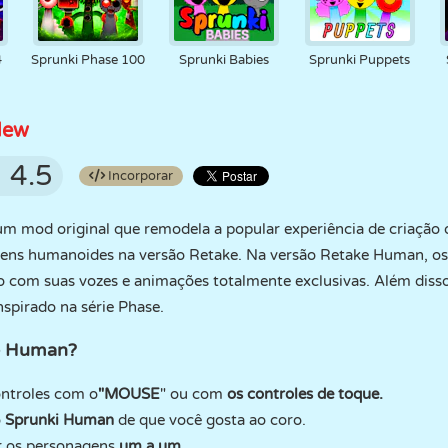
4
Sprunki Phase 100
Sprunki Babies
Sprunki Puppets
New
4.5
Incorporar
m mod original que remodela a popular experiência de criação 
ns humanoides na versão Retake. Na versão Retake Human, os
om suas vozes e animações totalmente exclusivas. Além disso
spirado na série Phase.
e Human?
ontroles com o
"MOUSE
" ou com
os controles de toque.
o
Sprunki Human
de que você gosta ao coro.
r os personagens
um a um.