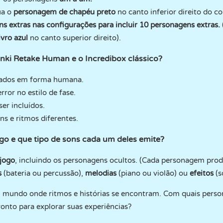
lua o
personagem de chapéu preto
no canto inferior direito do c
 extras nas configurações para incluir 10 personagens extras.
ivro azul
no canto superior direito).
unki Retake Human e o Incredibox clássico?
izados em forma humana.
ror no estilo de fase.
er incluídos.
s e ritmos diferentes.
o e que tipo de sons cada um deles emite?
 jogo
, incluindo os personagens ocultos. (Cada personagem pro
s
(bateria ou percussão),
melodias
(piano ou violão) ou
efeitos
(s
 mundo onde ritmos e histórias se encontram. Com quais pers
onto para explorar suas experiências?