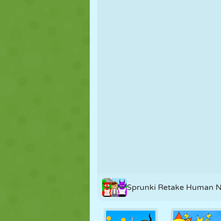
FANTOCHE
QUEBRA-
REAÇÃO
CABEÇA
ESTRATÉGIA
ACROBACIA
TANQUE
Sprunki Retake Human 