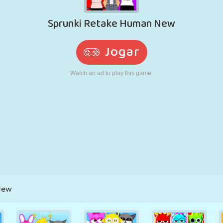
RETRÔ
ROBÔ
CORRER
ESCOLA
TIRO
TÊNIS
JOGO DA
TOUCH SCREEN
TORRE
CAMINHÃO
VELHA
New