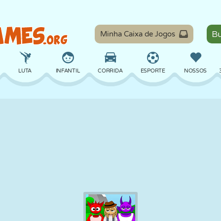
Minha Caixa de Jogos
LUTA
INFANTIL
CORRIDA
ESPORTE
NOSSOS
EQUILÍBRIO
BASQUETE
BATALHA
BILHAR
TABULEIRO
DEFESA
DINOSSAURO
DIRIGIR
EDUCACIONAL
ESCAPE
MATEMÁTICA
LABIRINTO
MONSTRO
MOTO
ONLINE