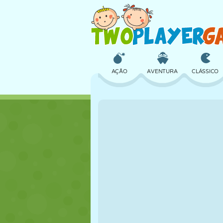
AÇÃO
AVENTURA
CLÁSSICO
3D
AVIÃO
ALIEN
CASTELO
XADREZ
CRAZY
MENINAS
GOLFE
PULAR