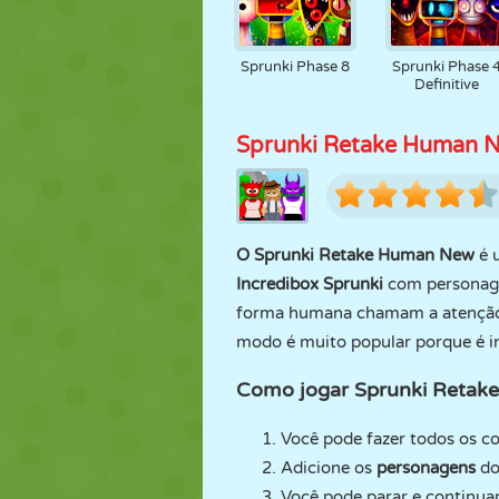
Sprunki Phase 8
Sprunki Phase 
Definitive
Sprunki Retake Human 
O Sprunki Retake Human New
é u
Incredibox Sprunki
com personage
forma humana chamam a atenção c
modo é muito popular porque é in
Como jogar Sprunki Retak
Você pode fazer todos os c
Adicione os
personagens
d
Você pode parar e continua