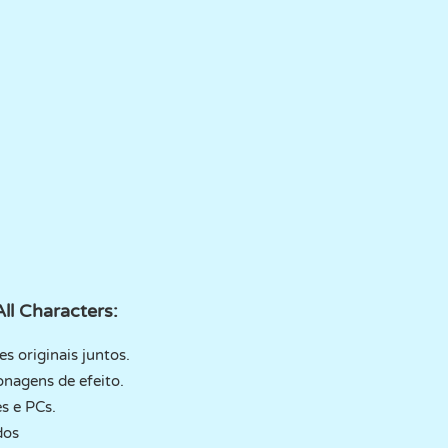
ll Characters:
s originais juntos.
onagens de efeito.
s e PCs.
dos