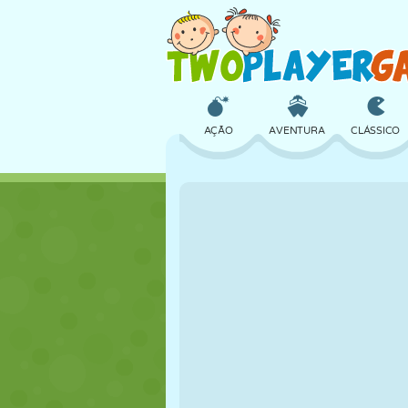
AÇÃO
AVENTURA
CLÁSSICO
3D
AVIÃO
ALIEN
CASTELO
XADREZ
CRAZY
MENINAS
GOLFE
PULAR