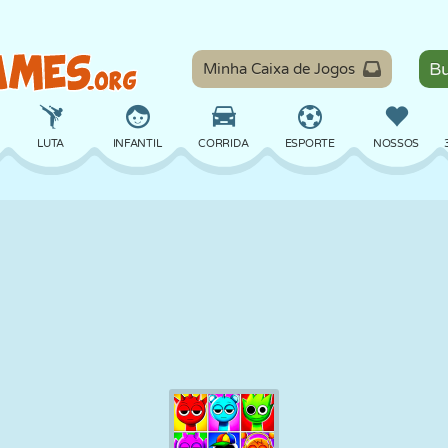
Minha Caixa de Jogos
LUTA
INFANTIL
CORRIDA
ESPORTE
NOSSOS
EQUILÍBRIO
BASQUETE
BATALHA
BILHAR
TABULEIRO
DEFESA
DINOSSAURO
DIRIGIR
EDUCACIONAL
ESCAPE
MATEMÁTICA
LABIRINTO
MONSTRO
MOTO
ONLINE