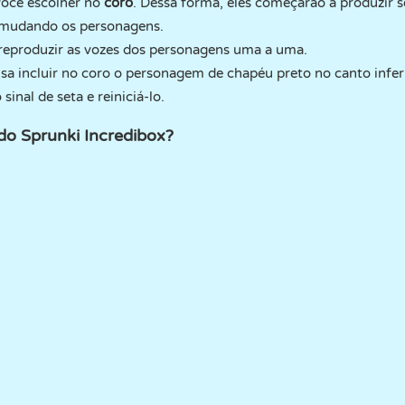
você escolher no
coro
. Dessa forma, eles começarão a produzir s
a mudando os personagens.
reproduzir as vozes dos personagens uma a uma.
isa incluir no coro o personagem de chapéu preto no canto inferi
inal de seta e reiniciá-lo.
do Sprunki Incredibox?