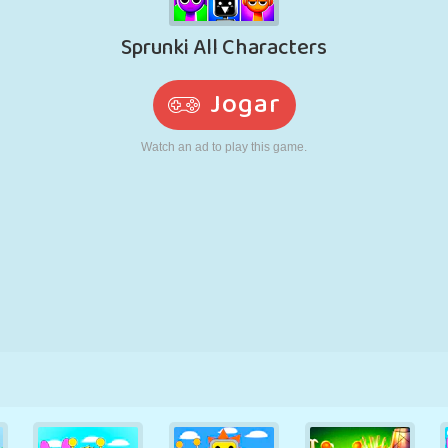
RETRÔ
ROBÔ
CORRER
ESCOLA
TIRO
TÊNIS
JOGO DA
TOUCH SCREEN
TORRE
CAMINHÃO
VELHA