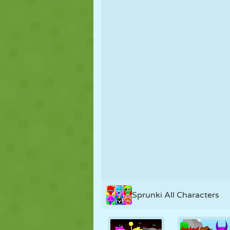
FANTOCHE
QUEBRA-
REAÇÃO
CABEÇA
ESTRATÉGIA
ACROBACIA
TANQUE
Sprunki All Characters