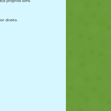
eus próprios sons.
or direito.