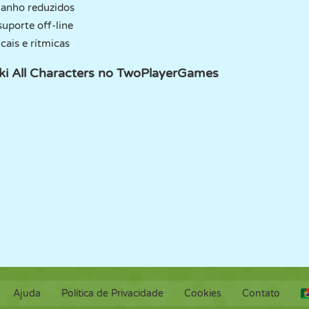
manho reduzidos
uporte off-line
cais e rítmicas
ki All Characters no TwoPlayerGames
Ajuda
Política de Privacidade
Cookies
Contato