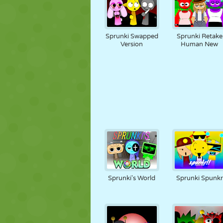
Sprunki Swapped
Sprunki Retake
Version
Human New
Sprunki's World
Sprunki Spunkr