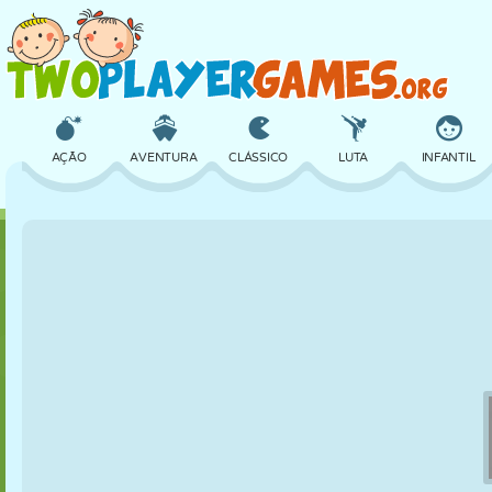
AÇÃO
AVENTURA
CLÁSSICO
LUTA
INFANTIL
3D
AVIÃO
ALIEN
EQUILÍBRIO
BASQUETE
CASTELO
XADREZ
CRAZY
DEFESA
DINOSSAURO
MENINAS
GOLFE
PULAR
MATEMÁTICA
LABIRINTO