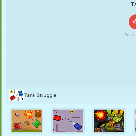
FANTOCHE
QUEBRA-
REAÇÃO
RETRÔ
ROBÔ
CABEÇA
ESTRATÉGIA
ACROBACIA
TANQUE
TÊNIS
JOGO DA
VELHA
Tank Struggle