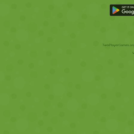
TwoPlayerGames.org 
V