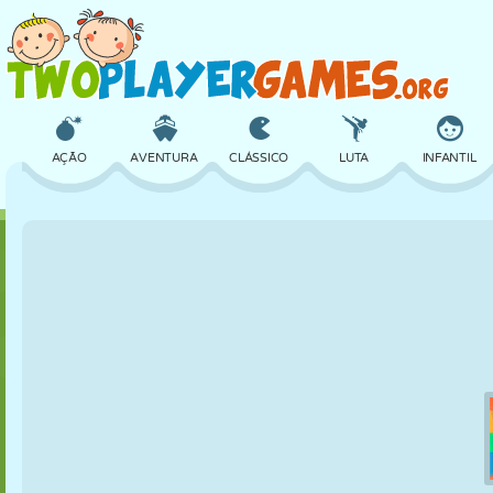
AÇÃO
AVENTURA
CLÁSSICO
LUTA
INFANTIL
3D
AVIÃO
ALIEN
EQUILÍBRIO
BASQUETE
CASTELO
XADREZ
CRAZY
DEFESA
DINOSSAURO
MENINAS
GOLFE
PULAR
MATEMÁTICA
LABIRINTO