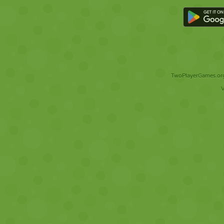
TwoPlayerGames.org 
V