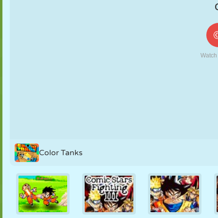
FANTOCHE
QUEBRA-
REAÇÃO
RETRÔ
ROBÔ
CABEÇA
ESTRATÉGIA
ACROBACIA
TANQUE
TÊNIS
JOGO DA
VELHA
Color Tanks