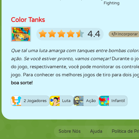
Fighting
Color Tanks
4.4
Incorporar
Que tal uma luta amarga com tanques entre bombas colori
ação. Se você estiver pronto, vamos começar!
Durante o jog
do jogo, respectivamente, você pode monitorar os controles
jogo. Para conhecer os melhores jogos de tiro para dois j
boa sorte!
2 Jogadores
Luta
Ação
Infantil
Sobre Nós
Ajuda
Política de P