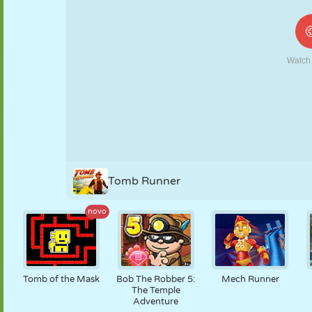
FANTOCHE
QUEBRA-
REAÇÃO
RETRÔ
ROBÔ
CABEÇA
ESTRATÉGIA
ACROBACIA
TANQUE
TÊNIS
JOGO DA
VELHA
Tomb Runner
novo
Tomb of the Mask
Bob The Robber 5:
Mech Runner
The Temple
Adventure