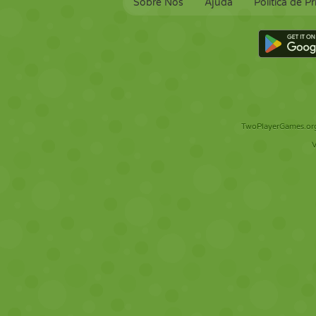
Sobre Nós
Ajuda
Política de P
TwoPlayerGames.org 
V