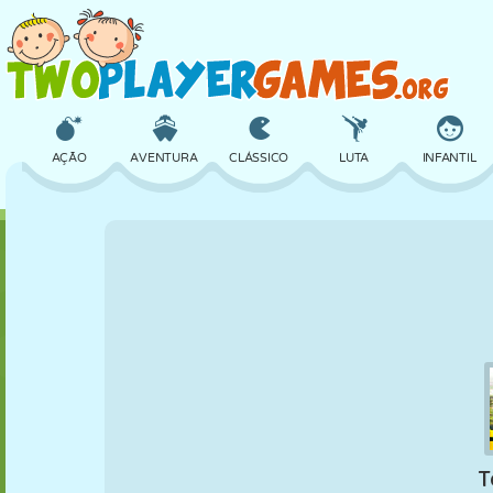
AÇÃO
AVENTURA
CLÁSSICO
LUTA
INFANTIL
3D
AVIÃO
ALIEN
EQUILÍBRIO
BASQUETE
CASTELO
XADREZ
CRAZY
DEFESA
DINOSSAURO
MENINAS
GOLFE
PULAR
MATEMÁTICA
LABIRINTO