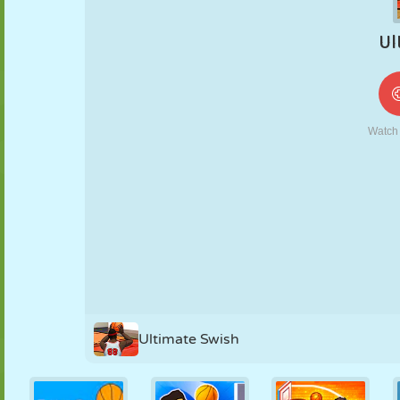
FANTOCHE
QUEBRA-
REAÇÃO
RETRÔ
ROBÔ
CABEÇA
ESTRATÉGIA
ACROBACIA
TANQUE
TÊNIS
JOGO DA
VELHA
Ultimate Swish