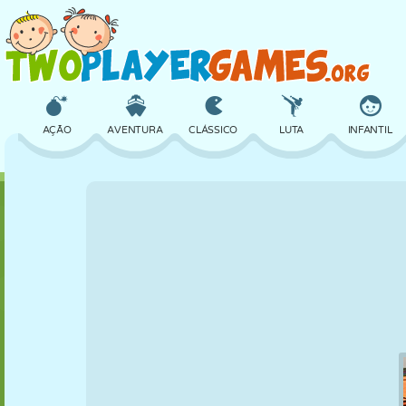
AÇÃO
AVENTURA
CLÁSSICO
LUTA
INFANTIL
3D
AVIÃO
ALIEN
EQUILÍBRIO
BASQUETE
CASTELO
XADREZ
CRAZY
DEFESA
DINOSSAURO
MENINAS
GOLFE
PULAR
MATEMÁTICA
LABIRINTO