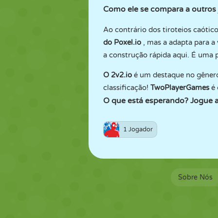
Como ele se compara a outros
Ao contrário dos tiroteios caótic
do Poxel.io
, mas a adapta para a
a construção rápida aqui. É uma po
O 2v2.io
é um destaque no gênero 
classificação!
TwoPlayerGames
é 
O que está esperando? Jogue ag
1 Jogador
Sobre Nós