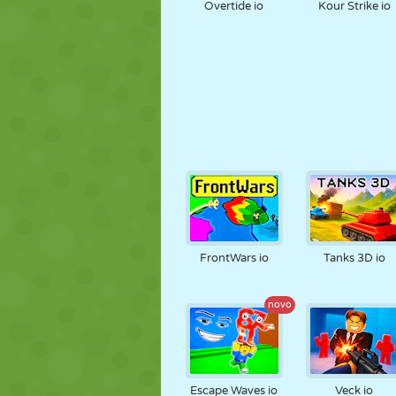
Overtide io
Kour Strike io
FrontWars io
Tanks 3D io
novo
Escape Waves io
Veck io