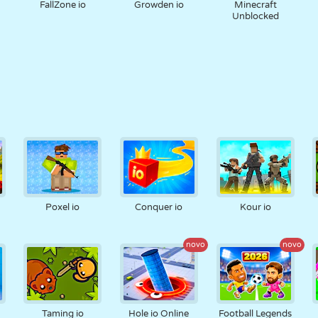
FallZone io
Growden io
Minecraft
Unblocked
Poxel io
Conquer io
Kour io
novo
novo
Taming io
Hole io Online
Football Legends