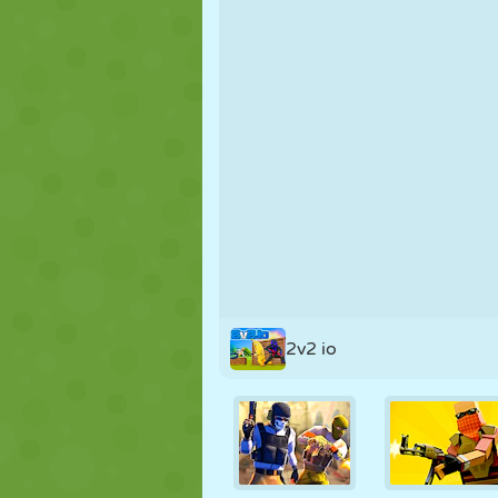
FANTOCHE
QUEBRA-
REAÇÃO
CABEÇA
ESTRATÉGIA
ACROBACIA
TANQUE
2v2 io