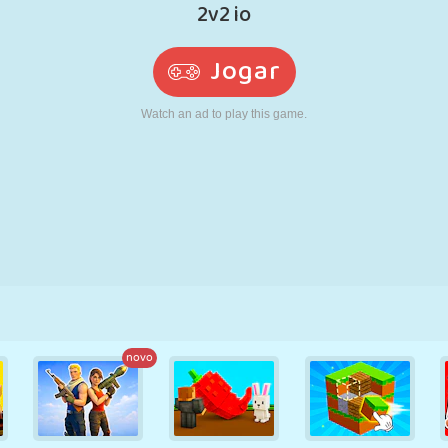
RETRÔ
ROBÔ
CORRER
ESCOLA
TIRO
TÊNIS
JOGO DA
TOUCH SCREEN
TORRE
CAMINHÃO
VELHA
novo