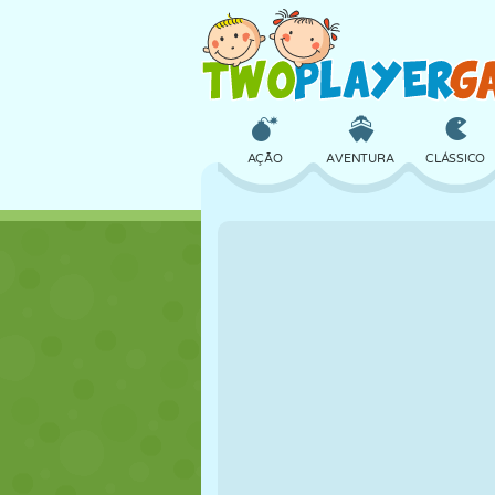
AÇÃO
AVENTURA
CLÁSSICO
3D
AVIÃO
ALIEN
CASTELO
XADREZ
CRAZY
MENINAS
GOLFE
PULAR