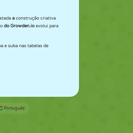
estada
a
construção criativa
to
do Growden.io
evolui para
a e suba nas tabelas de
Português