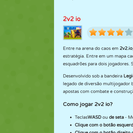
2v2 io
Entre na arena do caos em
2v2.io
estratégia. Entre em um mapa cad
esquadrões para dois jogadores. 
Desenvolvido sob a bandeira
Legi
legado de diversão multijogador 
apostas com combate e construç
Como jogar 2v2 io?
Teclas
WASD
ou
de seta
- M
Clique com o botão esquer
Clique com o botão direit