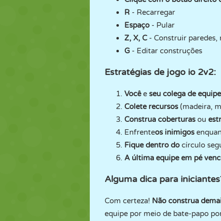
R
- Recarregar
Espaço
- Pular
Z, X, C
- Construir paredes,
G
- Editar construções
Estratégias de jogo io 2v2:
Você
e
seu colega de equipe
Colete recursos
(madeira, me
Construa coberturas
ou
est
Enfrente
os inimigos
enquant
Fique dentro do
círculo seg
A última equipe em pé venc
Alguma dica para iniciantes
Com certeza!
Não construa dema
equipe por meio de bate-papo por