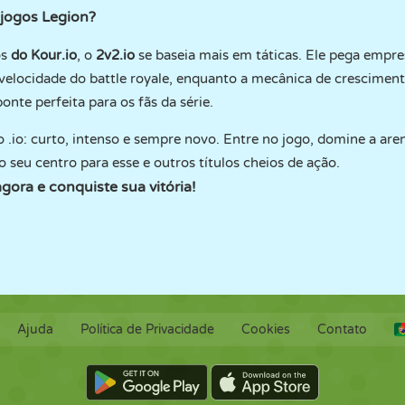
 jogos Legion?
os
do Kour.io
, o
2v2.io
se baseia mais em táticas. Ele pega empr
 velocidade do battle royale, enquanto a mecânica de crescimen
nte perfeita para os fãs da série.
.io: curto, intenso e sempre novo. Entre no jogo, domine a aren
o seu centro para esse e outros títulos cheios de ação.
ora e conquiste sua vitória!
Ajuda
Política de Privacidade
Cookies
Contato