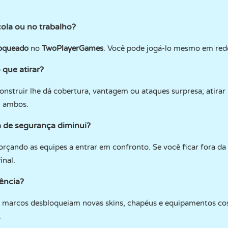
ola ou no trabalho?
oqueado
no
TwoPlayerGames
. Você pode jogá-lo mesmo em redes
 que atirar?
struir lhe dá cobertura, vantagem ou ataques surpresa; atirar l
m ambos.
 de segurança diminui?
çando as equipes a entrar em confronto. Se você ficar fora da 
inal.
ência?
 de marcos desbloqueiam novas skins, chapéus e equipamentos co
.