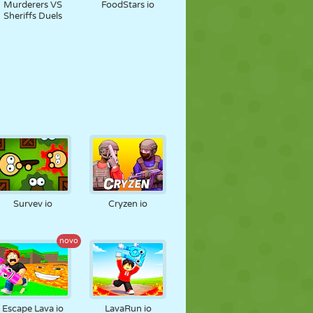
Murderers VS
FoodStars io
Sheriffs Duels
Survev io
Cryzen io
novo
Escape Lava io
LavaRun io