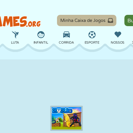
Minha Caixa de Jogos
LUTA
INFANTIL
CORRIDA
ESPORTE
NOSSOS
EQUILÍBRIO
BASQUETE
BATALHA
BILHAR
TABULEIRO
DEFESA
DINOSSAURO
DIRIGIR
EDUCACIONAL
ESCAPE
MATEMÁTICA
LABIRINTO
MONSTRO
MOTO
ONLINE