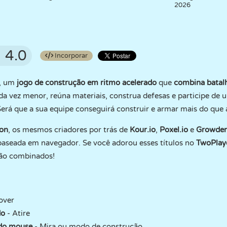
2026
4.0
Incorporar
, um
jogo de construção em ritmo acelerado
que
combina batal
a vez menor, reúna materiais, construa defesas e participe de
Será que a sua equipe conseguirá construir e armar mais do que 
on
, os mesmos criadores por trás de
Kour.io
,
Poxel.io
e
Growden
baseada em navegador. Se você adorou esses títulos no
TwoPlay
ão combinados!
over
do
- Atire
o do mouse
- Mira ou modo de construção