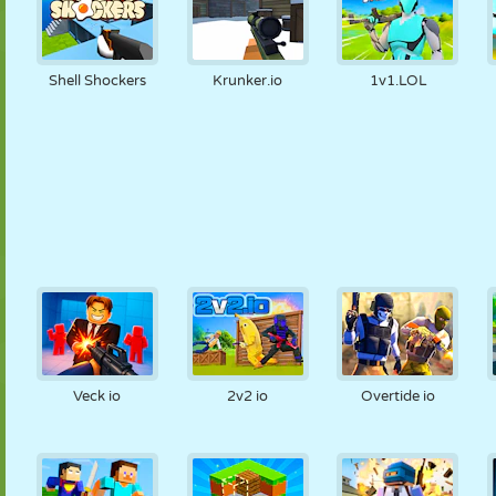
Shell Shockers
Krunker.io
1v1.LOL
Veck io
2v2 io
Overtide io