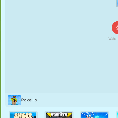
FANTOCHE
QUEBRA-
REAÇÃO
RETRÔ
ROBÔ
CABEÇA
ESTRATÉGIA
ACROBACIA
TANQUE
TÊNIS
JOGO DA
VELHA
Poxel io