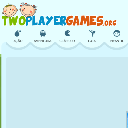
AÇÃO
AVENTURA
CLÁSSICO
LUTA
INFANTIL
3D
AVIÃO
ALIEN
EQUILÍBRIO
BASQUETE
CASTELO
XADREZ
CRAZY
DEFESA
DINOSSAURO
MENINAS
GOLFE
PULAR
MATEMÁTICA
LABIRINTO