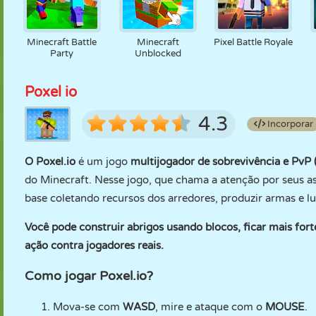
Minecraft Battle
Minecraft
Pixel Battle Royale
Party
Unblocked
Poxel io
4.3
Incorporar
O Poxel.io
é um jogo
multijogador de sobrevivência e PvP
do Minecraft. Nesse jogo, que chama a atenção por seus as
base coletando recursos dos arredores, produzir armas e l
Você pode construir abrigos usando blocos, ficar mais for
ação contra jogadores reais.
Como jogar Poxel.io?
Mova-se com
WASD
, mire e ataque com o
MOUSE
.