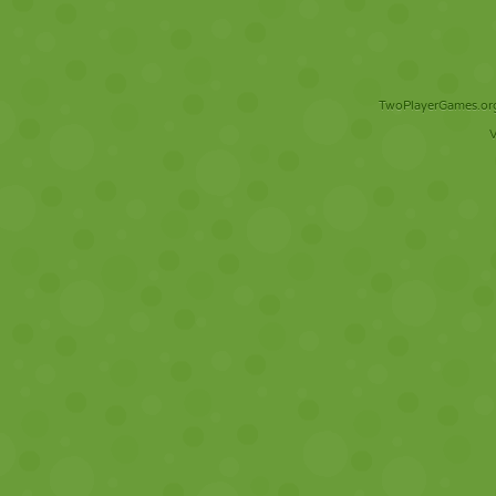
TwoPlayerGames.org 
V