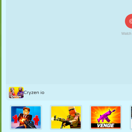
FANTOCHE
QUEBRA-
REAÇÃO
RETRÔ
ROBÔ
CABEÇA
ESTRATÉGIA
ACROBACIA
TANQUE
TÊNIS
JOGO DA
VELHA
Cryzen io