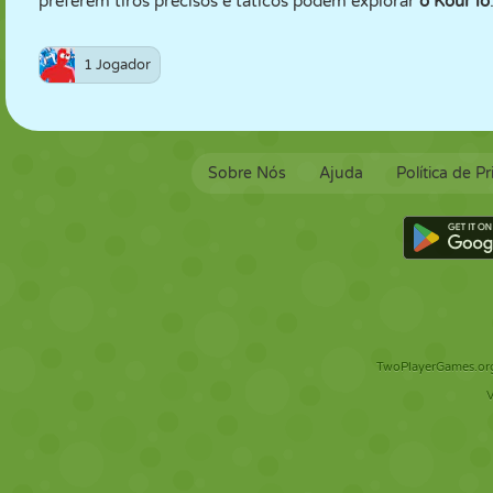
preferem tiros precisos e táticos podem explorar
o Kour io
1 Jogador
Sobre Nós
Ajuda
Política de P
TwoPlayerGames.org 
V