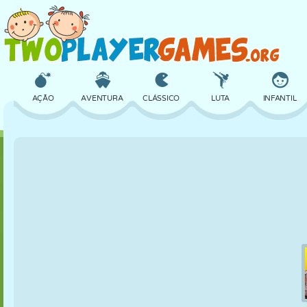
AÇÃO
AVENTURA
CLÁSSICO
LUTA
INFANTIL
3D
AVIÃO
ALIEN
EQUILÍBRIO
BASQUETE
CASTELO
XADREZ
CRAZY
DEFESA
DINOSSAURO
MENINAS
GOLFE
PULAR
MATEMÁTICA
LABIRINTO