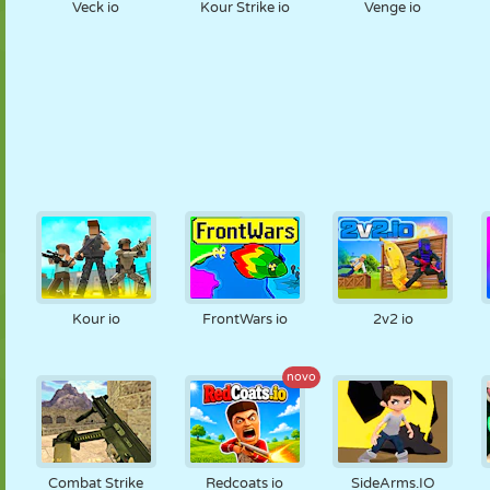
Veck io
Kour Strike io
Venge io
Kour io
FrontWars io
2v2 io
novo
Combat Strike
Redcoats io
SideArms.IO