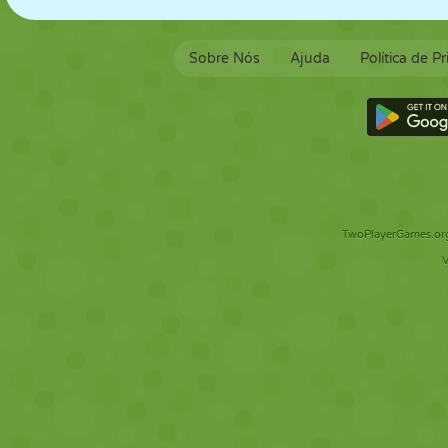
Sobre Nós
Ajuda
Política de P
TwoPlayerGames.org 
V