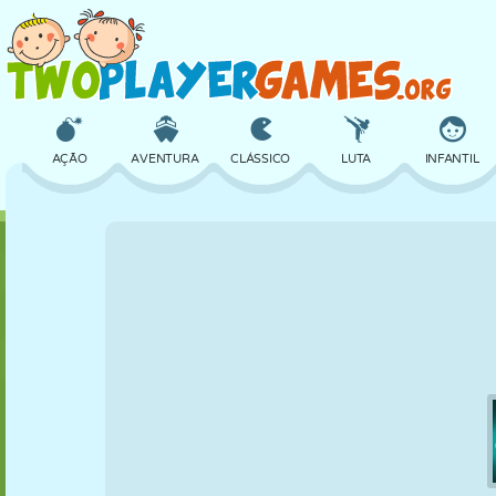
AÇÃO
AVENTURA
CLÁSSICO
LUTA
INFANTIL
3D
AVIÃO
ALIEN
EQUILÍBRIO
BASQUETE
CASTELO
XADREZ
CRAZY
DEFESA
DINOSSAURO
MENINAS
GOLFE
PULAR
MATEMÁTICA
LABIRINTO