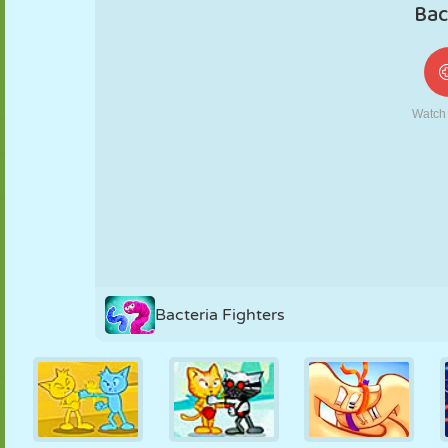
FANTOCHE
QUEBRA-
REAÇÃO
RETRÔ
ROBÔ
CABEÇA
ESTRATÉGIA
ACROBACIA
TANQUE
TÊNIS
JOGO DA
VELHA
Bacteria Fighters