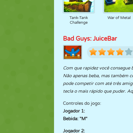
Tank-Tank
War of Metal
Challenge
Bad Guys: JuiceBar
Com que rapidez você consegue b
Não apenas beba, mas também co
pode competir com até três amigos
tecla o mais rápido que puder. Aq
Controles do jogo:
Jogador 1:
Bebida: "M"
Jogador 2: