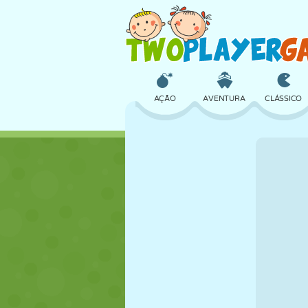
AÇÃO
AVENTURA
CLÁSSICO
3D
AVIÃO
ALIEN
CASTELO
XADREZ
CRAZY
MENINAS
GOLFE
PULAR