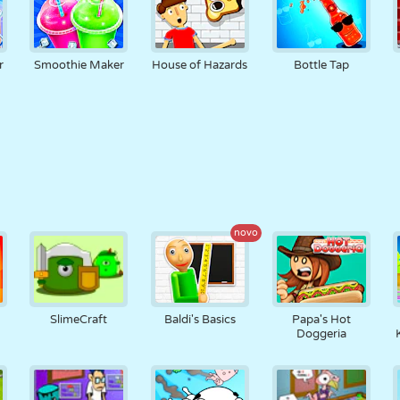
r
Smoothie Maker
House of Hazards
Bottle Tap
novo
SlimeCraft
Baldi's Basics
Papa's Hot
Doggeria