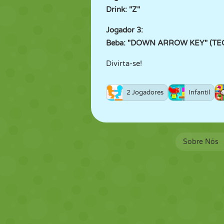
Drink: "Z"
Jogador 3:
Beba: "DOWN ARROW KEY" (TE
Divirta-se!
2 Jogadores
Infantil
Sobre Nós