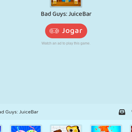
RETRÔ
ROBÔ
CORRER
ESCOLA
TIRO
TÊNIS
JOGO DA
TOUCH SCREEN
TORRE
CAMINHÃO
VELHA
ad Guys: JuiceBar