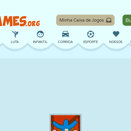
Minha Caixa de Jogos
LUTA
INFANTIL
CORRIDA
ESPORTE
NOSSOS
EQUILÍBRIO
BASQUETE
BATALHA
BILHAR
TABULEIRO
DEFESA
DINOSSAURO
DIRIGIR
EDUCACIONAL
ESCAPE
MATEMÁTICA
LABIRINTO
MONSTRO
MOTO
ONLINE