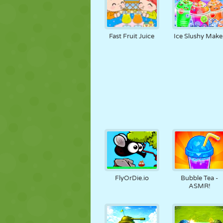
Fast Fruit Juice
Ice Slushy Make
FlyOrDie.io
Bubble Tea -
ASMR!