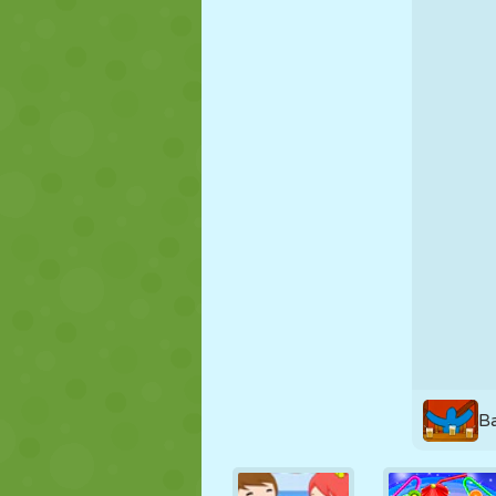
FANTOCHE
QUEBRA-
REAÇÃO
CABEÇA
ESTRATÉGIA
ACROBACIA
TANQUE
B