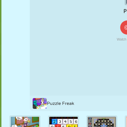
FANTOCHE
QUEBRA-
REAÇÃO
RETRÔ
ROBÔ
CABEÇA
ESTRATÉGIA
ACROBACIA
TANQUE
TÊNIS
JOGO DA
VELHA
Puzzle Freak