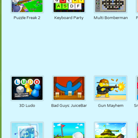
Puzzle Freak 2
Keyboard Party
Multi Bomberman
P
3D Ludo
Bad Guys: JuiceBar
Gun Mayhem
S