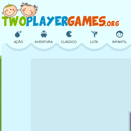
AÇÃO
AVENTURA
CLÁSSICO
LUTA
INFANTIL
3D
AVIÃO
ALIEN
EQUILÍBRIO
BASQUETE
CASTELO
XADREZ
CRAZY
DEFESA
DINOSSAURO
MENINAS
GOLFE
PULAR
MATEMÁTICA
LABIRINTO