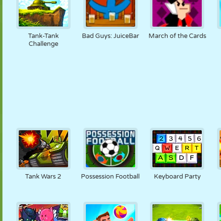
Tank-Tank
Bad Guys: JuiceBar
March of the Cards
Challenge
Tank Wars 2
Possession Football
Keyboard Party