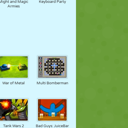
Might and Magic
Keyboard Party
Armies
War of Metal
Multi Bomberman
Tank Wars 2
Bad Guys: JuiceBar