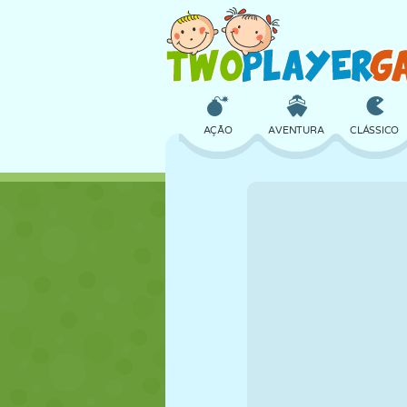
AÇÃO
AVENTURA
CLÁSSICO
3D
AVIÃO
ALIEN
CASTELO
XADREZ
CRAZY
MENINAS
GOLFE
PULAR