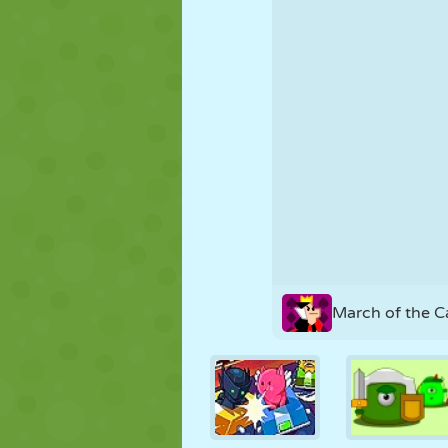
FANTOCHE
QUEBRA-
REAÇÃO
CABEÇA
ESTRATÉGIA
ACROBACIA
TANQUE
March of the C