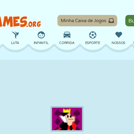
Minha Caixa de Jogos
LUTA
INFANTIL
CORRIDA
ESPORTE
NOSSOS
EQUILÍBRIO
BASQUETE
BATALHA
BILHAR
TABULEIRO
DEFESA
DINOSSAURO
DIRIGIR
EDUCACIONAL
ESCAPE
MATEMÁTICA
LABIRINTO
MONSTRO
MOTO
ONLINE