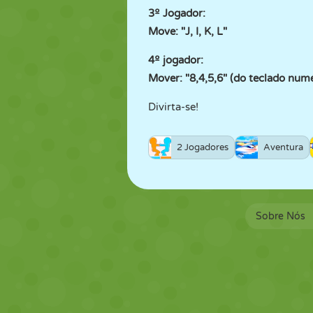
3º Jogador:
Move: "J, I, K, L"
4º jogador:
Mover: "8,4,5,6" (do teclado num
Divirta-se!
2 Jogadores
Aventura
Sobre Nós