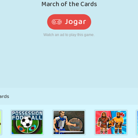
RETRÔ
ROBÔ
CORRER
ESCOLA
TIRO
TÊNIS
JOGO DA
TOUCH SCREEN
TORRE
CAMINHÃO
VELHA
ards