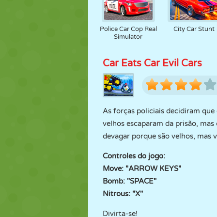
Police Car Cop Real
City Car Stunt
Simulator
Car Eats Car Evil Cars
As forças policiais decidiram qu
velhos escaparam da prisão, mas d
devagar porque são velhos, mas 
Controles do jogo:
Move: "ARROW KEYS"
Bomb: "SPACE"
Nitrous: "X"
Divirta-se!