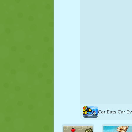
FANTOCHE
QUEBRA-
REAÇÃO
CABEÇA
ESTRATÉGIA
ACROBACIA
TANQUE
Car Eats Car Ev