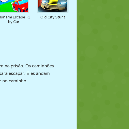
sunami Escape +1
Old City Stunt
by Car
am na prisão. Os caminhões
 para escapar. Eles andam
r no caminho.