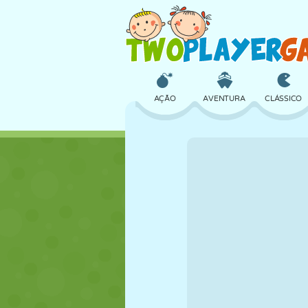
AÇÃO
AVENTURA
CLÁSSICO
3D
AVIÃO
ALIEN
CASTELO
XADREZ
CRAZY
MENINAS
GOLFE
PULAR