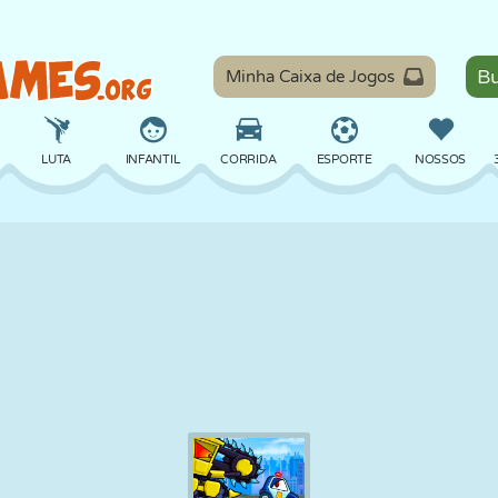
Minha Caixa de Jogos
LUTA
INFANTIL
CORRIDA
ESPORTE
NOSSOS
EQUILÍBRIO
BASQUETE
BATALHA
BILHAR
TABULEIRO
DEFESA
DINOSSAURO
DIRIGIR
EDUCACIONAL
ESCAPE
MATEMÁTICA
LABIRINTO
MONSTRO
MOTO
ONLINE