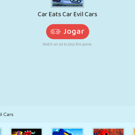
RETRÔ
ROBÔ
CORRER
ESCOLA
TIRO
TÊNIS
JOGO DA
TOUCH SCREEN
TORRE
CAMINHÃO
VELHA
il Cars