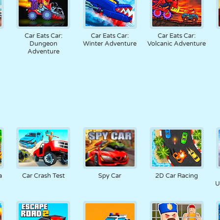
Car Eats Car:
Car Eats Car:
Car Eats Car:
Dungeon
Winter Adventure
Volcanic Adventure
Adventure
a
Car Crash Test
Spy Car
2D Car Racing
U