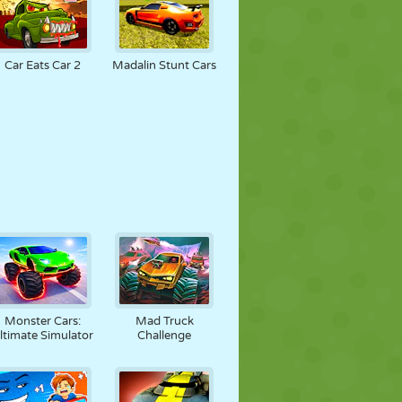
Car Eats Car 2
Madalin Stunt Cars
Monster Cars:
Mad Truck
ltimate Simulator
Challenge