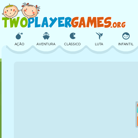
AÇÃO
AVENTURA
CLÁSSICO
LUTA
INFANTIL
3D
AVIÃO
ALIEN
EQUILÍBRIO
BASQUETE
CASTELO
XADREZ
CRAZY
DEFESA
DINOSSAURO
MENINAS
GOLFE
PULAR
MATEMÁTICA
LABIRINTO