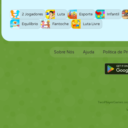
2 Jogadores
Luta
Esporte
Infantil
Equilíbrio
Fantoche
Luta Livre
Sobre Nós
Ajuda
Política de P
TwoPlayerGames.org 
V