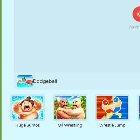
FANTOCHE
QUEBRA-
REAÇÃO
RETRÔ
ROBÔ
CABEÇA
ESTRATÉGIA
ACROBACIA
TANQUE
TÊNIS
JOGO DA
VELHA
Dodgeball
Huge Sumos
Oil Wrestling
Wrestle Jump