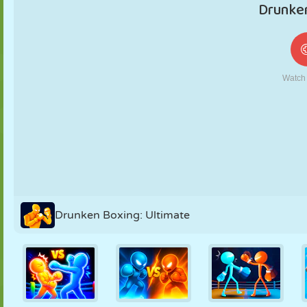
FANTOCHE
QUEBRA-
REAÇÃO
RETRÔ
ROBÔ
CABEÇA
ESTRATÉGIA
ACROBACIA
TANQUE
TÊNIS
JOGO DA
VELHA
Drunken Boxing: Ultimate