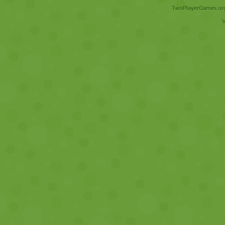
TwoPlayerGames.org 
V