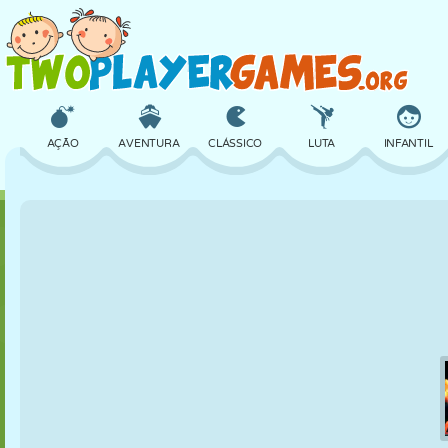
AÇÃO
AVENTURA
CLÁSSICO
LUTA
INFANTIL
3D
AVIÃO
ALIEN
EQUILÍBRIO
BASQUETE
CASTELO
XADREZ
CRAZY
DEFESA
DINOSSAURO
MENINAS
GOLFE
PULAR
MATEMÁTICA
LABIRINTO