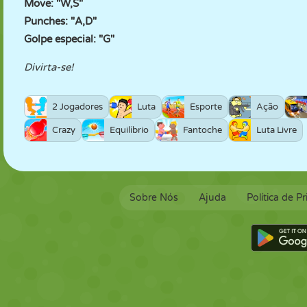
Move: "W,S"
Punches: "A,D"
Golpe especial: "G"
Divirta-se!
2 Jogadores
Luta
Esporte
Ação
Crazy
Equilíbrio
Fantoche
Luta Livre
Sobre Nós
Ajuda
Política de P