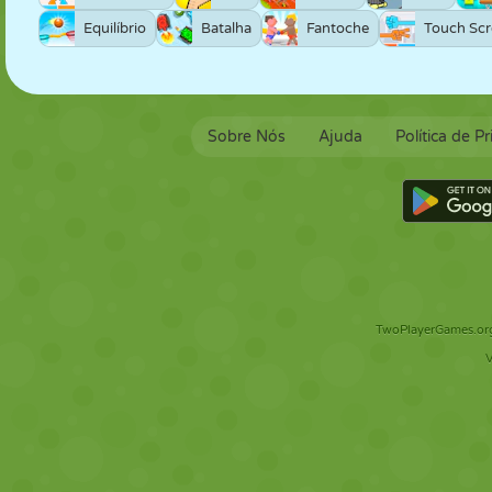
Equilíbrio
Batalha
Fantoche
Touch Sc
Sobre Nós
Ajuda
Política de P
TwoPlayerGames.org 
V