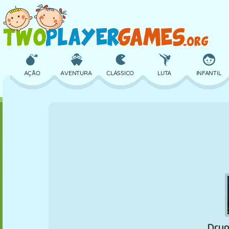
AÇÃO
AVENTURA
CLÁSSICO
LUTA
INFANTIL
3D
AVIÃO
ALIEN
EQUILÍBRIO
BASQUETE
CASTELO
XADREZ
CRAZY
DEFESA
DINOSSAURO
MENINAS
GOLFE
PULAR
MATEMÁTICA
LABIRINTO