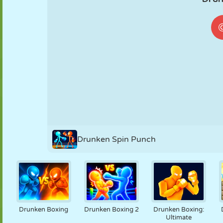
FANTOCHE
QUEBRA-
REAÇÃO
RETRÔ
ROBÔ
CABEÇA
ESTRATÉGIA
ACROBACIA
TANQUE
TÊNIS
JOGO DA
VELHA
Drunken Spin Punch
Drunken Boxing
Drunken Boxing 2
Drunken Boxing:
Ultimate