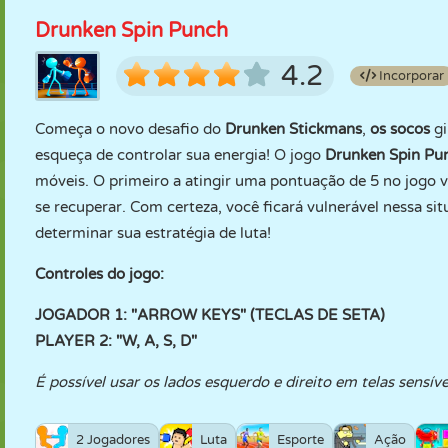
Drunken Spin Punch
4.2
Incorporar
Começa o novo desafio do
Drunken Stickmans
,
os socos
gi
esqueça de controlar sua energia! O jogo
Drunken Spin P
móveis. O primeiro a atingir uma pontuação de 5 no jogo v
se recuperar. Com certeza, você ficará vulnerável nessa si
determinar sua estratégia de luta!
Controles do jogo:
JOGADOR 1: "ARROW KEYS" (TECLAS DE SETA)
PLAYER 2: "W, A, S, D"
É possível usar os lados esquerdo e direito em telas sensíve
2 Jogadores
Luta
Esporte
Ação