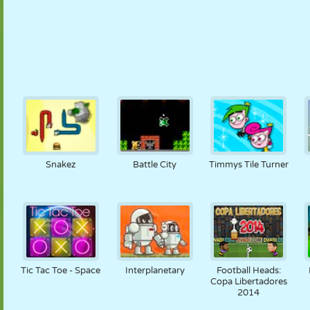
Snakez
Battle City
Timmys Tile Turner
Tic Tac Toe - Space
Interplanetary
Football Heads:
Copa Libertadores
2014