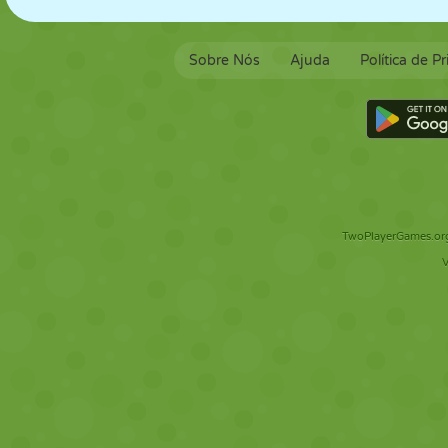
Sobre Nós
Ajuda
Política de P
TwoPlayerGames.org 
V