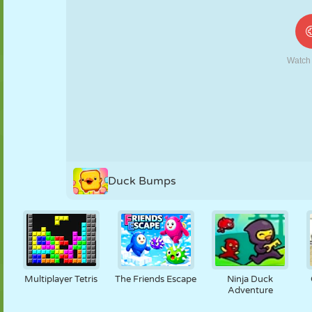
FANTOCHE
QUEBRA-
REAÇÃO
RETRÔ
ROBÔ
CABEÇA
ESTRATÉGIA
ACROBACIA
TANQUE
TÊNIS
JOGO DA
VELHA
Duck Bumps
Multiplayer Tetris
The Friends Escape
Ninja Duck
Adventure