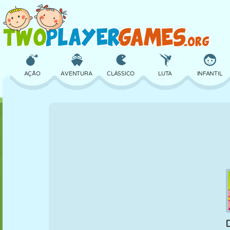
AÇÃO
AVENTURA
CLÁSSICO
LUTA
INFANTIL
3D
AVIÃO
ALIEN
EQUILÍBRIO
BASQUETE
CASTELO
XADREZ
CRAZY
DEFESA
DINOSSAURO
MENINAS
GOLFE
PULAR
MATEMÁTICA
LABIRINTO