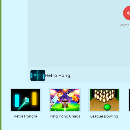
FANTOCHE
QUEBRA-
REAÇÃO
RETRÔ
ROBÔ
CABEÇA
ESTRATÉGIA
ACROBACIA
TANQUE
TÊNIS
JOGO DA
VELHA
Retro Pong
Retra Pongra
Ping Pong Chaos
League Bowling