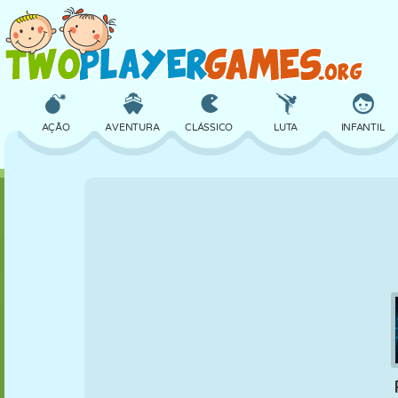
AÇÃO
AVENTURA
CLÁSSICO
LUTA
INFANTIL
3D
AVIÃO
ALIEN
EQUILÍBRIO
BASQUETE
CASTELO
XADREZ
CRAZY
DEFESA
DINOSSAURO
MENINAS
GOLFE
PULAR
MATEMÁTICA
LABIRINTO