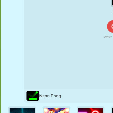
FANTOCHE
QUEBRA-
REAÇÃO
RETRÔ
ROBÔ
CABEÇA
ESTRATÉGIA
ACROBACIA
TANQUE
TÊNIS
JOGO DA
VELHA
Neon Pong