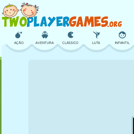
AÇÃO
AVENTURA
CLÁSSICO
LUTA
INFANTIL
3D
AVIÃO
ALIEN
EQUILÍBRIO
BASQUETE
CASTELO
XADREZ
CRAZY
DEFESA
DINOSSAURO
MENINAS
GOLFE
PULAR
MATEMÁTICA
LABIRINTO