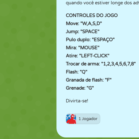
quando você estiver longe dos ad
CONTROLES DO JOGO
Move: "W,A,S,D"
Jump: "SPACE"
Pulo duplo: "ESPAÇO"
Mira: "MOUSE"
Atire: "LEFT-CLICK"
Trocar de arma: "1,2,3,4,5,6,7,8"
Flash: "Q"
Granada de flash: "F"
Grenade: "G"
Divirta-se!
1 Jogador