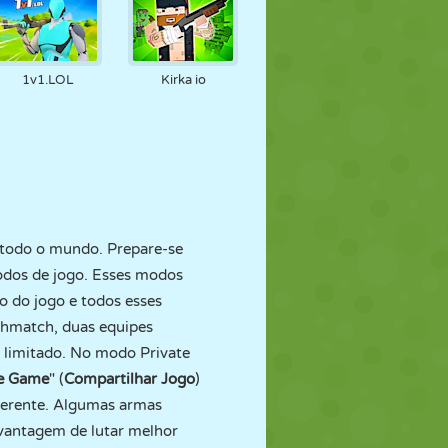
1v1.LOL
Kirka io
e todo o mundo. Prepare-se
odos de jogo. Esses modos
o do jogo e todos esses
thmatch, duas equipes
 limitado. No modo Private
e Game
" (
Compartilhar Jogo
)
ferente. Algumas armas
vantagem de lutar melhor