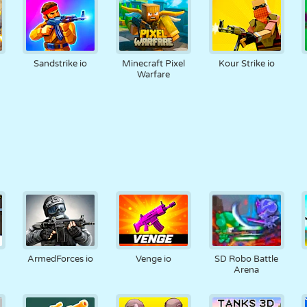
Sandstrike io
Minecraft Pixel
Kour Strike io
Warfare
ArmedForces io
Venge io
SD Robo Battle
Arena