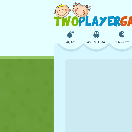
AÇÃO
AVENTURA
CLÁSSICO
3D
AVIÃO
ALIEN
CASTELO
XADREZ
CRAZY
MENINAS
GOLFE
PULAR