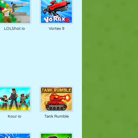
LOLShot io
Vortex 9
Kour io
Tank Rumble