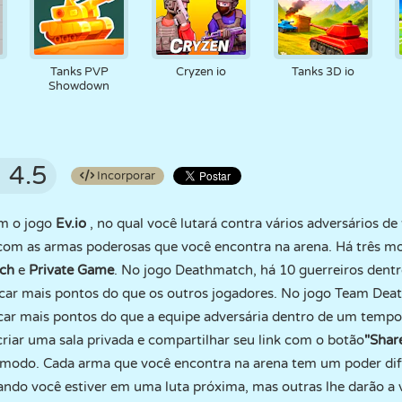
Tanks PVP
Cryzen io
Tanks 3D io
Showdown
4.5
Incorporar
m o jogo
Ev.io
, no qual você lutará contra vários adversários d
 com as armas poderosas que você encontra na arena. Há três m
ch
e
Private Game
. No jogo Deathmatch, há 10 guerreiros dentr
rcar mais pontos do que os outros jogadores. No jogo Team Dea
ar mais pontos do que a equipe adversária dentro de um tempo
riar uma sala privada e compartilhar seu link com o botão
"Shar
e modo. Cada arma que você encontra na arena tem um poder di
do você estiver em uma luta próxima, mas outras lhe darão a 