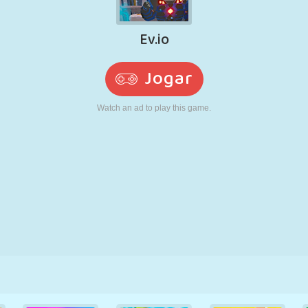
RETRÔ
ROBÔ
CORRER
ESCOLA
TIRO
TÊNIS
JOGO DA
TOUCH SCREEN
TORRE
CAMINHÃO
VELHA