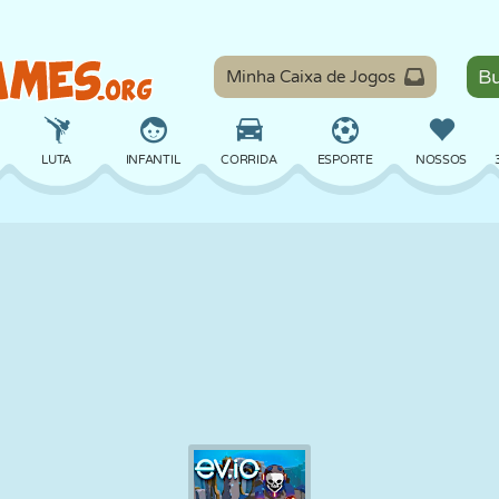
Minha Caixa de Jogos
LUTA
INFANTIL
CORRIDA
ESPORTE
NOSSOS
EQUILÍBRIO
BASQUETE
BATALHA
BILHAR
TABULEIRO
DEFESA
DINOSSAURO
DIRIGIR
EDUCACIONAL
ESCAPE
MATEMÁTICA
LABIRINTO
MONSTRO
MOTO
ONLINE