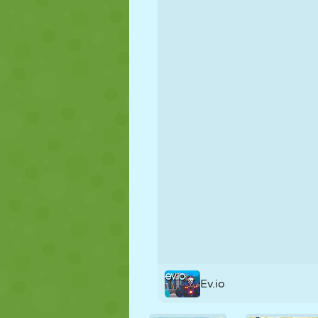
FANTOCHE
QUEBRA-
REAÇÃO
CABEÇA
ESTRATÉGIA
ACROBACIA
TANQUE
Ev.io