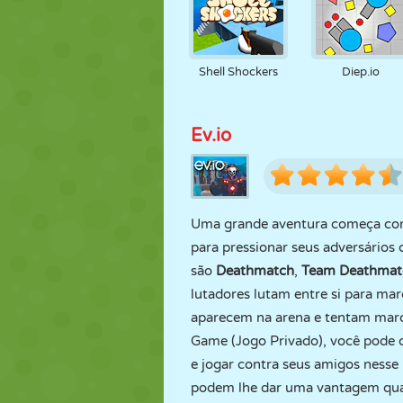
Shell Shockers
Diep.io
Ev.io
Uma grande aventura começa co
para pressionar seus adversários
são
Deathmatch
,
Team Deathmat
lutadores lutam entre si para ma
aparecem na arena e tentam marc
Game (Jogo Privado), você pode c
e jogar contra seus amigos ness
podem lhe dar uma vantagem quan