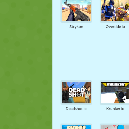
Strykon
Overtide io
Deadshot io
Krunker.io