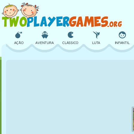
AÇÃO
AVENTURA
CLÁSSICO
LUTA
INFANTIL
3D
AVIÃO
ALIEN
EQUILÍBRIO
BASQUETE
CASTELO
XADREZ
CRAZY
DEFESA
DINOSSAURO
MENINAS
GOLFE
PULAR
MATEMÁTICA
LABIRINTO