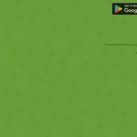
TwoPlayerGames.org 
V