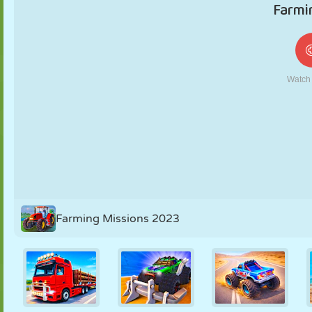
FANTOCHE
QUEBRA-
REAÇÃO
RETRÔ
ROBÔ
CABEÇA
ESTRATÉGIA
ACROBACIA
TANQUE
TÊNIS
JOGO DA
VELHA
Farming Missions 2023