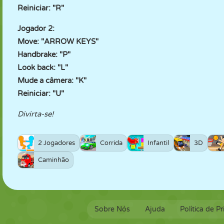
Reiniciar: "R"
Jogador 2:
Move: "ARROW KEYS"
Handbrake: "P"
Look back: "L"
Mude a câmera: "K"
Reiniciar: "U"
Divirta-se!
2 Jogadores
Corrida
Infantil
3D
Caminhão
Sobre Nós
Ajuda
Política de P