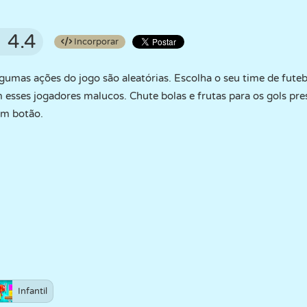
4.4
Incorporar
gumas ações do jogo são aleatórias. Escolha o seu time de futeb
 esses jogadores malucos. Chute bolas e frutas para os gols pr
um botão.
Infantil