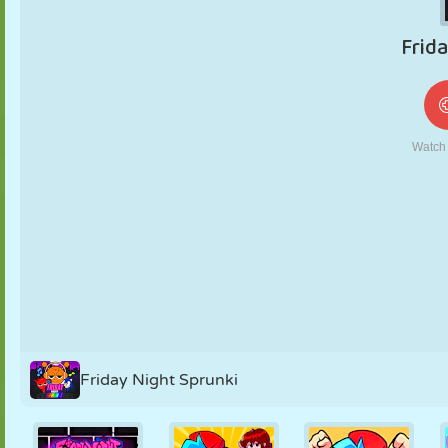
FANTOCHE
QUEBRA-
REAÇÃO
RETRÔ
ROBÔ
CABEÇA
ESTRATÉGIA
ACROBACIA
TANQUE
TÊNIS
JOGO DA
VELHA
Friday Night Sprunki