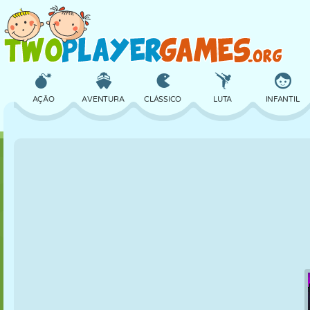
AÇÃO
AVENTURA
CLÁSSICO
LUTA
INFANTIL
3D
AVIÃO
ALIEN
EQUILÍBRIO
BASQUETE
CASTELO
XADREZ
CRAZY
DEFESA
DINOSSAURO
MENINAS
GOLFE
PULAR
MATEMÁTICA
LABIRINTO