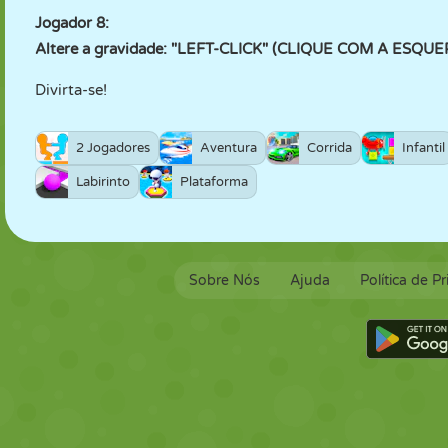
Jogador 8:
Altere a gravidade: "LEFT-CLICK" (CLIQUE COM A ESQU
Divirta-se!
2 Jogadores
Aventura
Corrida
Infantil
Labirinto
Plataforma
Sobre Nós
Ajuda
Política de P