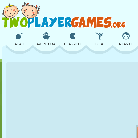
AÇÃO
AVENTURA
CLÁSSICO
LUTA
INFANTIL
3D
AVIÃO
ALIEN
EQUILÍBRIO
BASQUETE
CASTELO
XADREZ
CRAZY
DEFESA
DINOSSAURO
MENINAS
GOLFE
PULAR
MATEMÁTICA
LABIRINTO