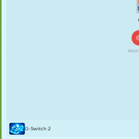
FANTOCHE
QUEBRA-
REAÇÃO
RETRÔ
ROBÔ
CABEÇA
ESTRATÉGIA
ACROBACIA
TANQUE
TÊNIS
JOGO DA
VELHA
G-Switch 2