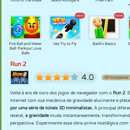
Tomb of the Mask
Skate Hooligans
Pixel Path
novo
novo
Fire Ball and Water
Vex Try to Fly
Baldi's Basics
Ball: Parkour Love
Balls
Run 2
4.0
Incorporar
Volte à era de ouro dos jogos de navegador com o
Run 2
. 
Internet com sua mecânica de gravidade alucinante e plat
por uma série de túneis 3D minimalistas.
A principal difer
lateral,
a gravidade
muda instantaneamente, transformand
perspectiva. Experimente essa obra-prima nostálgica com