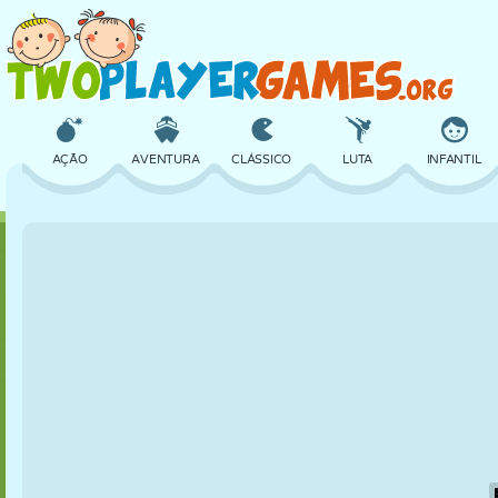
AÇÃO
AVENTURA
CLÁSSICO
LUTA
INFANTIL
3D
AVIÃO
ALIEN
EQUILÍBRIO
BASQUETE
CASTELO
XADREZ
CRAZY
DEFESA
DINOSSAURO
MENINAS
GOLFE
PULAR
MATEMÁTICA
LABIRINTO