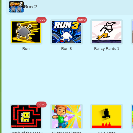
Run 2
novo
novo
Run
Run 3
Fancy Pants 1
novo