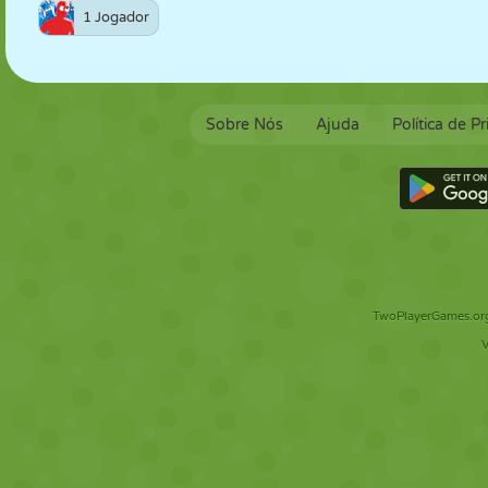
1 Jogador
Sobre Nós
Ajuda
Política de P
TwoPlayerGames.org 
V