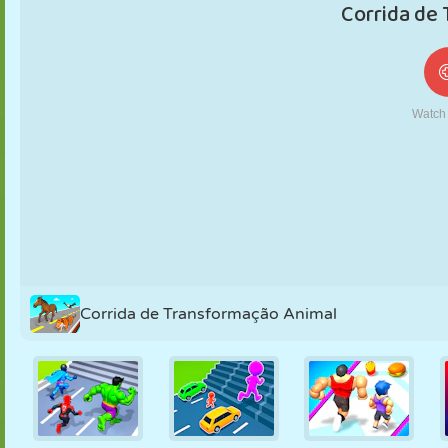
FANTOCHE
QUEBRA-
REAÇÃO
RETRÔ
ROBÔ
CABEÇA
ESTRATÉGIA
ACROBACIA
TANQUE
TÊNIS
JOGO DA
VELHA
Corrida de Transformação Animal