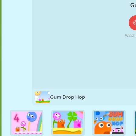
FANTOCHE
QUEBRA-
REAÇÃO
RETRÔ
ROBÔ
CABEÇA
ESTRATÉGIA
ACROBACIA
TANQUE
TÊNIS
JOGO DA
VELHA
Gum Drop Hop