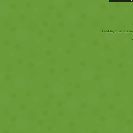
TwoPlayerGames.org 
V