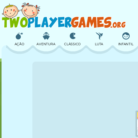
AÇÃO
AVENTURA
CLÁSSICO
LUTA
INFANTIL
3D
AVIÃO
ALIEN
EQUILÍBRIO
BASQUETE
CASTELO
XADREZ
CRAZY
DEFESA
DINOSSAURO
MENINAS
GOLFE
PULAR
MATEMÁTICA
LABIRINTO