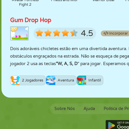
Avatar Fortress
Pheus and Mor
Warrior Dual
Pr
Fight 2
Gum Drop Hop
4.5
Incorporar
Dois adoráveis chicletes estão em uma divertida aventura. 
obstáculos engraçados na estrada. Não se esqueça de pega
jogador 2 usa as teclas
"W, A, S, D
" para jogar. Esperamos 
2 Jogadores
Aventura
Infantil
Sobre Nós
Ajuda
Política de P