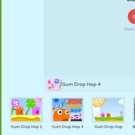
FANTOCHE
QUEBRA-
REAÇÃO
RETRÔ
ROBÔ
CABEÇA
ESTRATÉGIA
ACROBACIA
TANQUE
TÊNIS
JOGO DA
VELHA
Gum Drop Hop 4
Gum Drop Hop 2
Gum Drop Hop 3
Gum Drop Hop
B