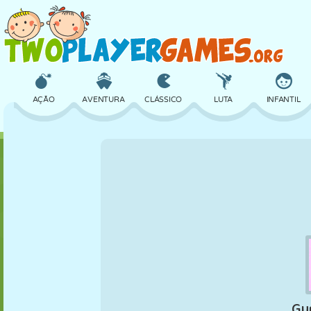
AÇÃO
AVENTURA
CLÁSSICO
LUTA
INFANTIL
3D
AVIÃO
ALIEN
EQUILÍBRIO
BASQUETE
CASTELO
XADREZ
CRAZY
DEFESA
DINOSSAURO
MENINAS
GOLFE
PULAR
MATEMÁTICA
LABIRINTO