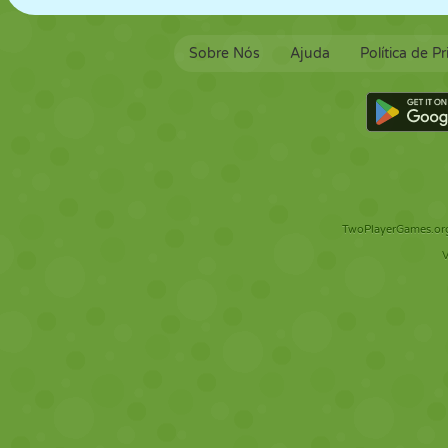
Sobre Nós
Ajuda
Política de P
TwoPlayerGames.org 
V