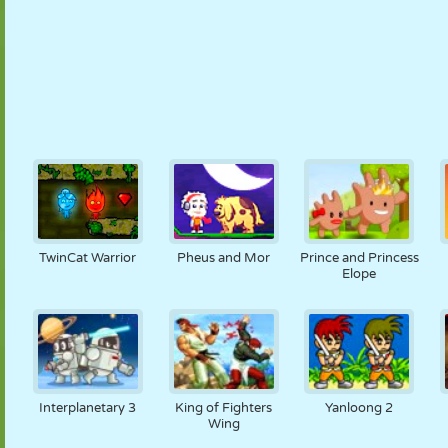
TwinCat Warrior
Pheus and Mor
Prince and Princess
Elope
Interplanetary 3
King of Fighters
Yanloong 2
Wing