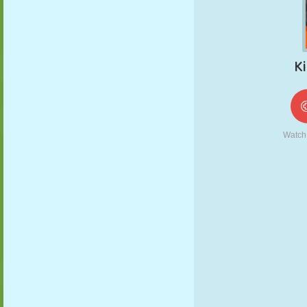
FANTOCHE
QUEBRA-
REAÇÃO
RETRÔ
ROBÔ
CABEÇA
ESTRATÉGIA
ACROBACIA
TANQUE
TÊNIS
JOGO DA
VELHA