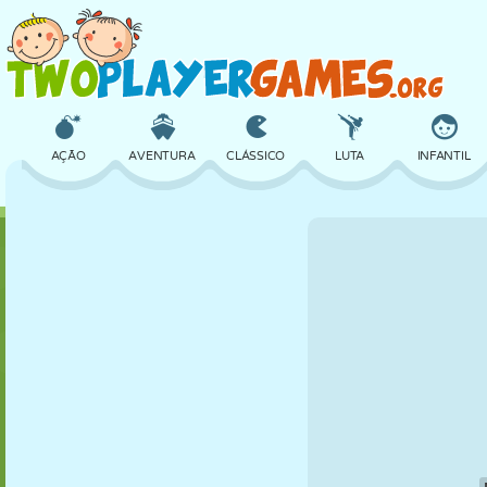
AÇÃO
AVENTURA
CLÁSSICO
LUTA
INFANTIL
3D
AVIÃO
ALIEN
EQUILÍBRIO
BASQUETE
CASTELO
XADREZ
CRAZY
DEFESA
DINOSSAURO
MENINAS
GOLFE
PULAR
MATEMÁTICA
LABIRINTO